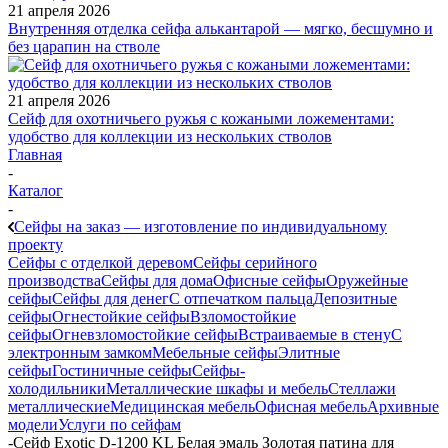
21 апреля 2026
Внутренняя отделка сейфа алькантарой — мягко, бесшумно и
без царапин на стволе
21 апреля 2026
Сейф для охотничьего ружья с кожаными ложементами:
удобство для коллекции из нескольких стволов
Главная
-
Каталог
-
Сейфы на заказ — изготовление по индивидуальному
проекту
Сейфы с отделкой деревом
Сейфы серийного
производства
Сейфы для дома
Офисные сейфы
Оружейные
сейфы
Сейфы для денег
С отпечатком пальца
Депозитные
сейфы
Огнестойкие сейфы
Взломостойкие
сейфы
Огневзломостойкие сейфы
Встраиваемые в стену
С
электронным замком
Мебельные сейфы
Элитные
сейфы
Гостиничные сейфы
Сейфы-
холодильники
Металлические шкафы и мебель
Стеллажи
металлические
Медицинская мебель
Офисная мебель
Архивные
модели
Услуги по сейфам
-
Сейф Exotic D-1200 KL Белая эмаль Золотая патина для