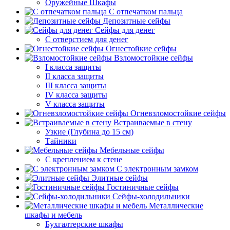
Оружейные Шкафы
С отпечатком пальца
Депозитные сейфы
Сейфы для денег
С отверстием для денег
Огнестойкие сейфы
Взломостойкие сейфы
I класса защиты
II класса защиты
III класса защиты
IV класса защиты
V класса защиты
Огневзломостойкие сейфы
Встраиваемые в стену
Узкие (Глубина до 15 см)
Тайники
Мебельные сейфы
С креплением к стене
С электронным замком
Элитные сейфы
Гостиничные сейфы
Сейфы-холодильники
Металлические
шкафы и мебель
Бухгалтерские шкафы