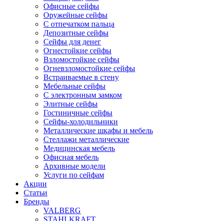
Офисные сейфы
Оружейные сейфы
С отпечатком пальца
Депозитные сейфы
Сейфы для денег
Огнестойкие сейфы
Взломостойкие сейфы
Огневзломостойкие сейфы
Встраиваемые в стену
Мебельные сейфы
С электронным замком
Элитные сейфы
Гостиничные сейфы
Сейфы-холодильники
Металлические шкафы и мебель
Стеллажи металлические
Медицинская мебель
Офисная мебель
Архивные модели
Услуги по сейфам
Акции
Статьи
Бренды
VALBERG
STAHLKRAFT