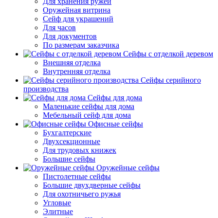
Для хранения ружей
Оружейная витрина
Сейф для украшений
Для часов
Для документов
По размерам заказчика
Сейфы с отделкой деревом
Внешняя отделка
Внутренняя отделка
Сейфы серийного
производства
Сейфы для дома
Маленькие сейфы для дома
Мебельный сейф для дома
Офисные сейфы
Бухгалтерские
Двухсекционные
Для трудовых книжек
Большие сейфы
Оружейные сейфы
Пистолетные сейфы
Большие двухдверные сейфы
Для охотничьего ружья
Угловые
Элитные