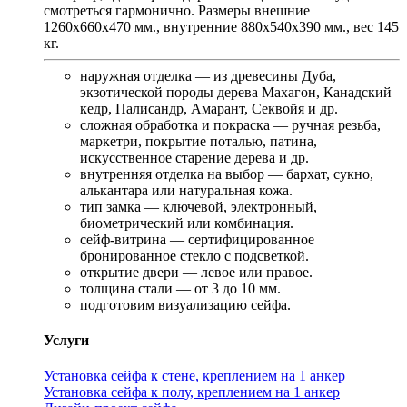
смотреться гармонично. Размеры внешние
1260x660x470 мм., внутренние 880x540x390 мм., вес 145
кг.
наружная отделка — из древесины Дуба,
экзотической породы дерева Махагон, Канадский
кедр, Палисандр, Амарант, Секвойя и др.
сложная обработка и покраска — ручная резьба,
маркетри, покрытие поталью, патина,
искусственное старение дерева и др.
внутренняя отделка на выбор — бархат, сукно,
алькантара или натуральная кожа.
тип замка — ключевой, электронный,
биометрический или комбинация.
сейф-витрина — сертифицированное
бронированное стекло с подсветкой.
открытие двери — левое или правое.
толщина стали — от 3 до 10 мм.
подготовим визуализацию сейфа.
Услуги
Установка сейфа к стене, креплением на 1 анкер
Установка сейфа к полу, креплением на 1 анкер