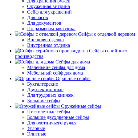
Для хранения ружей
Оружейная витрина
Сейф для украшений
Для часов
Для документов
По размерам заказчика
Сейфы с отделкой деревом
Внешняя отделка
Внутренняя отделка
Сейфы серийного
производства
Сейфы для дома
Маленькие сейфы для дома
Мебельный сейф для дома
Офисные сейфы
Бухгалтерские
Двухсекционные
Для трудовых книжек
Большие сейфы
Оружейные сейфы
Пистолетные сейфы
Большие двухдверные сейфы
Для охотничьего ружья
Угловые
Элитные