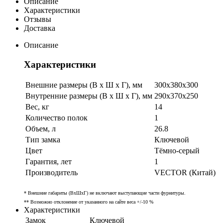
Описание
Характеристики
Отзывы
Доставка
Описание
Характеристики
Внешние размеры (В х Ш х Г), мм
300х380х300
Внутренние размеры (В х Ш х Г), мм
290х370х250
Вес, кг
14
Количество полок
1
Объем, л
26.8
Тип замка
Ключевой
Цвет
Тёмно-серый
Гарантия, лет
1
Производитель
VECTOR (Китай)
* Внешние габариты (ВхШхГ) не включают выступающие части фурнитуры.
** Возможно отклонение от указанного на сайте веса +/-10 %
Характеристики
Замок
Ключевой