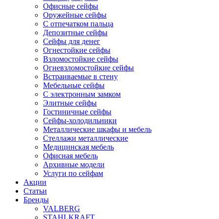
Офисные сейфы
Оружейные сейфы
С отпечатком пальца
Депозитные сейфы
Сейфы для денег
Огнестойкие сейфы
Взломостойкие сейфы
Огневзломостойкие сейфы
Встраиваемые в стену
Мебельные сейфы
С электронным замком
Элитные сейфы
Гостиничные сейфы
Сейфы-холодильники
Металлические шкафы и мебель
Стеллажи металлические
Медицинская мебель
Офисная мебель
Архивные модели
Услуги по сейфам
Акции
Статьи
Бренды
VALBERG
STAHLKRAFT