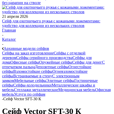
без царапин на стволе
21 апреля 2026
Сейф для охотничьего ружья с кожаными ложементами:
удобство для коллекции из нескольких стволов
Главная
-
Каталог
-
Архивные модели сейфов
Сейфы на заказ изготовление
Сейфы с отделкой
деревом
Сейфы серийного производства
Сейфы для
дома
Офисные сейфы
Оружейные сейфы
Сейфы для денег
С
отпечатком пальца
Депозитные сейфы
Огнестойкие
сейфы
Взломостойкие сейфы
Огневзломостойкие
сейфы
Встраиваемые в стену
С электронным
замком
Мебельные сейфы
Элитные сейфы
Гостиничные
сейфы
Сейфы-холодильники
Металлические шкафы и
мебель
Стеллажи металлические
Медицинская мебель
Офисная
мебель
Услуги по сейфам
-
Сейф Vector SFT-30 К
Сейф Vector SFT-30 К