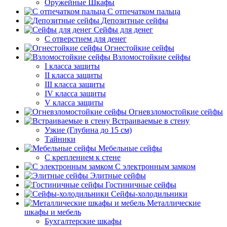
Оружейные Шкафы
С отпечатком пальца
Депозитные сейфы
Сейфы для денег
С отверстием для денег
Огнестойкие сейфы
Взломостойкие сейфы
I класса защиты
II класса защиты
III класса защиты
IV класса защиты
V класса защиты
Огневзломостойкие сейфы
Встраиваемые в стену
Узкие (Глубина до 15 см)
Тайники
Мебельные сейфы
С креплением к стене
С электронным замком
Элитные сейфы
Гостиничные сейфы
Сейфы-холодильники
Металлические
шкафы и мебель
Бухгалтерские шкафы