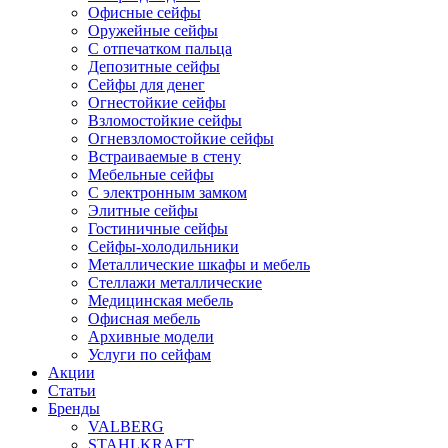
Офисные сейфы
Оружейные сейфы
С отпечатком пальца
Депозитные сейфы
Сейфы для денег
Огнестойкие сейфы
Взломостойкие сейфы
Огневзломостойкие сейфы
Встраиваемые в стену
Мебельные сейфы
С электронным замком
Элитные сейфы
Гостиничные сейфы
Сейфы-холодильники
Металлические шкафы и мебель
Стеллажи металлические
Медицинская мебель
Офисная мебель
Архивные модели
Услуги по сейфам
Акции
Статьи
Бренды
VALBERG
STAHLKRAFT