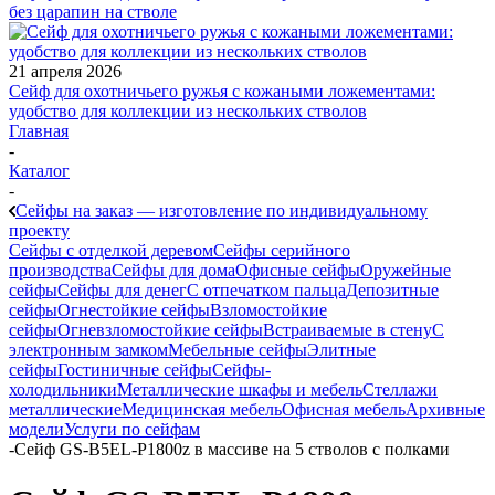
без царапин на стволе
21 апреля 2026
Сейф для охотничьего ружья с кожаными ложементами:
удобство для коллекции из нескольких стволов
Главная
-
Каталог
-
Сейфы на заказ — изготовление по индивидуальному
проекту
Сейфы с отделкой деревом
Сейфы серийного
производства
Сейфы для дома
Офисные сейфы
Оружейные
сейфы
Сейфы для денег
С отпечатком пальца
Депозитные
сейфы
Огнестойкие сейфы
Взломостойкие
сейфы
Огневзломостойкие сейфы
Встраиваемые в стену
С
электронным замком
Мебельные сейфы
Элитные
сейфы
Гостиничные сейфы
Сейфы-
холодильники
Металлические шкафы и мебель
Стеллажи
металлические
Медицинская мебель
Офисная мебель
Архивные
модели
Услуги по сейфам
-
Сейф GS-B5EL-P1800z в массиве на 5 стволов с полками