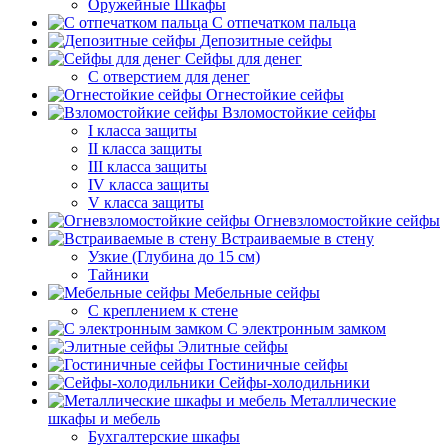
Оружейные Шкафы
С отпечатком пальца
Депозитные сейфы
Сейфы для денег
С отверстием для денег
Огнестойкие сейфы
Взломостойкие сейфы
I класса защиты
II класса защиты
III класса защиты
IV класса защиты
V класса защиты
Огневзломостойкие сейфы
Встраиваемые в стену
Узкие (Глубина до 15 см)
Тайники
Мебельные сейфы
С креплением к стене
С электронным замком
Элитные сейфы
Гостиничные сейфы
Сейфы-холодильники
Металлические
шкафы и мебель
Бухгалтерские шкафы