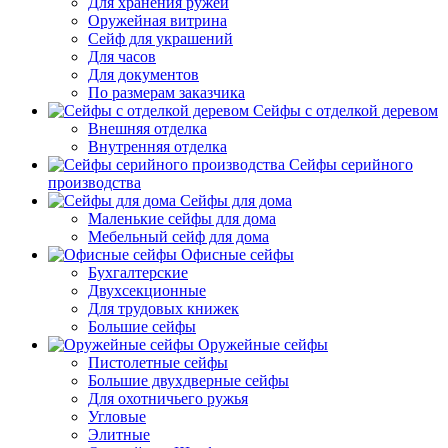
Для хранения ружей
Оружейная витрина
Сейф для украшений
Для часов
Для документов
По размерам заказчика
Сейфы с отделкой деревом
Внешняя отделка
Внутренняя отделка
Сейфы серийного
производства
Сейфы для дома
Маленькие сейфы для дома
Мебельный сейф для дома
Офисные сейфы
Бухгалтерские
Двухсекционные
Для трудовых книжек
Большие сейфы
Оружейные сейфы
Пистолетные сейфы
Большие двухдверные сейфы
Для охотничьего ружья
Угловые
Элитные