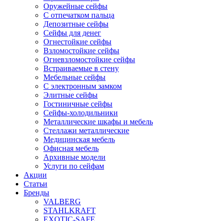
Оружейные сейфы
С отпечатком пальца
Депозитные сейфы
Сейфы для денег
Огнестойкие сейфы
Взломостойкие сейфы
Огневзломостойкие сейфы
Встраиваемые в стену
Мебельные сейфы
С электронным замком
Элитные сейфы
Гостиничные сейфы
Сейфы-холодильники
Металлические шкафы и мебель
Стеллажи металлические
Медицинская мебель
Офисная мебель
Архивные модели
Услуги по сейфам
Акции
Статьи
Бренды
VALBERG
STAHLKRAFT
EXOTIC-SAFE