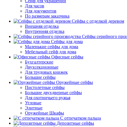
Сейф для украшений
Для часов
Для документов
По размерам заказчика
Сейфы с отделкой деревом
Внешняя отделка
Внутренняя отделка
Сейфы серийного прои
Сейфы для дома
Маленькие сейфы для дома
Мебельный сейф для дома
Офисные сейфы
Бухгалтерские
Двухсекционные
Для трудовых книжек
Большие сейфы
Оружейные сейфы
Пистолетные сейфы
Большие двухдверные сейфы
Для охотничьего ружья
Угловые
Элитные
Оружейные Шкафы
С отпечатком пальца
Депозитные сейфы