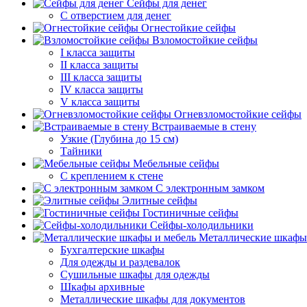
Сейфы для денег
С отверстием для денег
Огнестойкие сейфы
Взломостойкие сейфы
I класса защиты
II класса защиты
III класса защиты
IV класса защиты
V класса защиты
Огневзломостойкие сейфы
Встраиваемые в стену
Узкие (Глубина до 15 см)
Тайники
Мебельные сейфы
С креплением к стене
С электронным замком
Элитные сейфы
Гостиничные сейфы
Сейфы-холодильники
Металлические шкафы
Бухгалтерские шкафы
Для одежды и раздевалок
Сушильные шкафы для одежды
Шкафы архивные
Металлические шкафы для документов