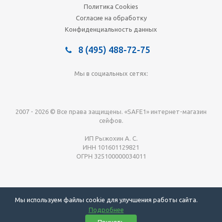
Политика Cookies
Согласие на обработку
Конфиденциальность данных
8 (495) 488-72-75
Мы в социальных сетях:
2007 - 2026 © Все права защищены. «SAFE1» интернет-магазин
сейфов.
ИП Рыжохин А. С.
ИНН 101601129821
ОГРН 325100000034011
Обращаем Ваше внимание, что вся информация, размещенная на
Мы используем файлы cookie для улучшения работы сайта.
данном интернет-сайте, носит информационный характер и не
Подробнее
является публичной офертой, определяемой положениями Статьи