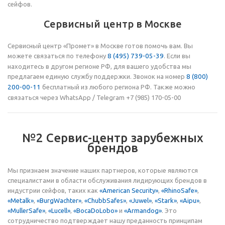
сейфов.
Сервисный центр в Москве
Сервисный центр «Промет» в Москве готов помочь вам. Вы
можете связаться по телефону
8 (495) 739-05-39
. Если вы
находитесь в другом регионе РФ, для вашего удобства мы
предлагаем единую службу поддержки. Звонок на номер
8 (800)
200-00-11
бесплатный из любого региона РФ. Также можно
связаться через WhatsApp / Telegram +7 (985) 170-05-00
№2 Сервис-центр зарубежных
брендов
Мы признаем значение наших партнеров, которые являются
специалистами в области обслуживания лидирующих брендов в
индустрии сейфов, таких как
«American Security»
,
«RhinoSafe»
,
«Metalk»
,
«BurgWachter»
,
«ChubbSafes»
,
«Juwel»
,
«Stark»
,
«Aipu»
,
«MullerSafe»
,
«Lucell»
,
«BocaDoLobo»
и
«Armandog»
. Это
сотрудничество подтверждает нашу преданность принципам