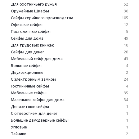
Для охотничьего ружья
52
Оружейные Шкафы
36
Сейфы серийного производства
105
Офисные сейфы
12
Пистолетные сейфы
5
Сейфы для дома
49
Для трудовых книжек
10
Сейфы для денег
28
Мебельный сейф для дома
43
Большие сейфы
4
Двухсекционные
2
С электронным замком
24
Гостиничные сейфы
4
Мебельные сейфы
35
Маленькие сейфы для дома
34
Депозитные сейфы
1
С отверстием для денег
1
Большие двухдверные сейфы
1
Угловые
1
Тайники
2