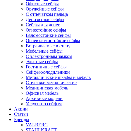
Офисные сейфы
Оружейные сейфы
С отпечатком пальца
Депозитные сейфы
Сейфы для денег
Огнестойкие сейфы
Взломостойкие сейфы
Огневзломостойкие сейфы
Встраиваемые в стену
Мебельные сейфы
С электронным замком
Элитные сейфы
Гостиничные сейфы
Сейфы-холодильники
Металлические шкафы и мебель
Стеллажи металлические
Медицинская мебель
Офисная мебель
Архивные модели
Услуги по сейфам
Акции
Статьи
Бренды
VALBERG
STAHLKRAFT