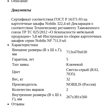
Описание
Документы
Сертификат соответствия ГОСТ Р 16371-93 на
картотечные шкафы Nobilis 322,4 кб Декларация о
соответствии Техническому регламенту Таможенного
союза ТР ТС 025/2012 «О безопасности мебельной
продукции» 5,8 мб Инструкция по сборке картотечных
шкафов серии Nobilis NF 711,9 кб
Характеристики
Внешние размеры (В х Ш х Г),
713x470x630
мм
Гарантия, лет
5
Тип замка
Ключевой
Cветло-серый (RAL
Цвет
7035)
Вес, кг
32
Производитель
NOBILIS (Россия)
Количество ящиков
2
Внутренние размеры (В х Ш х
267x381x560
Г), мм
Отзывы