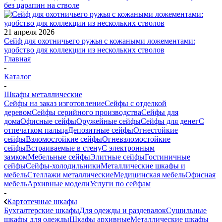
без царапин на стволе
21 апреля 2026
Сейф для охотничьего ружья с кожаными ложементами:
удобство для коллекции из нескольких стволов
Главная
-
Каталог
-
Шкафы металлические
Сейфы на заказ изготовление
Сейфы с отделкой
деревом
Сейфы серийного производства
Сейфы для
дома
Офисные сейфы
Оружейные сейфы
Сейфы для денег
С
отпечатком пальца
Депозитные сейфы
Огнестойкие
сейфы
Взломостойкие сейфы
Огневзломостойкие
сейфы
Встраиваемые в стену
С электронным
замком
Мебельные сейфы
Элитные сейфы
Гостиничные
сейфы
Сейфы-холодильники
Металлические шкафы и
мебель
Стеллажи металлические
Медицинская мебель
Офисная
мебель
Архивные модели
Услуги по сейфам
-
Картотечные шкафы
Бухгалтерские шкафы
Для одежды и раздевалок
Сушильные
шкафы для одежды
Шкафы архивные
Металлические шкафы