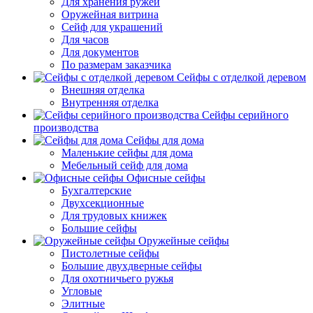
Для хранения ружей
Оружейная витрина
Сейф для украшений
Для часов
Для документов
По размерам заказчика
Сейфы с отделкой деревом
Внешняя отделка
Внутренняя отделка
Сейфы серийного
производства
Сейфы для дома
Маленькие сейфы для дома
Мебельный сейф для дома
Офисные сейфы
Бухгалтерские
Двухсекционные
Для трудовых книжек
Большие сейфы
Оружейные сейфы
Пистолетные сейфы
Большие двухдверные сейфы
Для охотничьего ружья
Угловые
Элитные