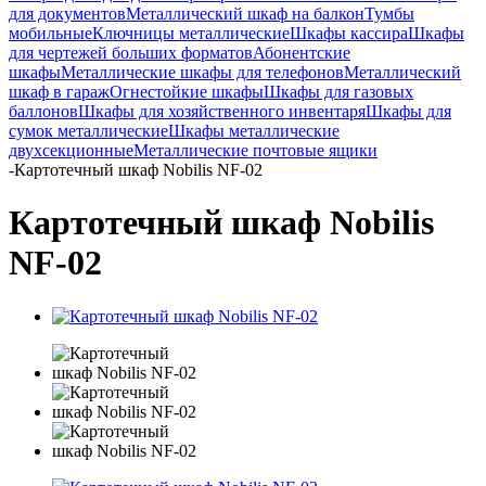
для документов
Металлический шкаф на балкон
Тумбы
мобильные
Ключницы металлические
Шкафы кассира
Шкафы
для чертежей больших форматов
Абонентские
шкафы
Металлические шкафы для телефонов
Металлический
шкаф в гараж
Огнестойкие шкафы
Шкафы для газовых
баллонов
Шкафы для хозяйственного инвентаря
Шкафы для
сумок металлические
Шкафы металлические
двухсекционные
Металлические почтовые ящики
-
Картотечный шкаф Nobilis NF-02
Картотечный шкаф Nobilis
NF-02