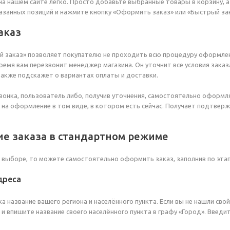
а нашем сайте легко. Просто добавьте выбранные товары в корзину, а
азанных позиций и нажмите кнопку «Оформить заказ» или «Быстрый зак
аказ
 заказ» позволяет покупателю не проходить всю процедуру оформлен
ремя вам перезвонит менеджер магазина. Он уточнит все условия заказа
также подскажет о вариантах оплаты и доставки.
вонка, пользователь либо, получив уточнения, самостоятельно оформл
 на оформление в том виде, в котором есть сейчас. Получает подтвер
е заказа в стандартном режиме
в выборе, то можете самостоятельно оформить заказ, заполнив по эта
дреса
а название вашего региона и населённого пункта. Если вы не нашли сво
и впишите название своего населённого пункта в графу «Город». Введи