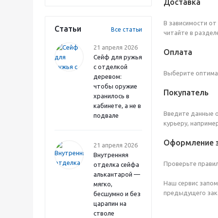
Доставка
В зависимости от
Статьи
Все статьи
читайте в разделе
21 апреля 2026
Оплата
Сейф для ружья
с отделкой
Выберите оптимал
деревом:
чтобы оружие
Покупатель
хранилось в
кабинете, а не в
Введите данные о
подвале
курьеру, наприме
Оформление 
21 апреля 2026
Внутренняя
Проверьте правил
отделка сейфа
алькантарой —
Наш сервис запом
мягко,
предыдущего зака
бесшумно и без
царапин на
стволе