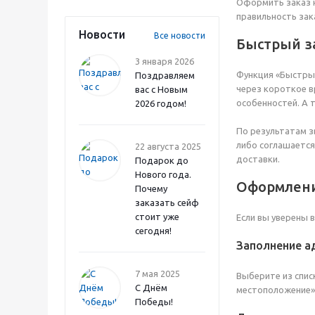
Оформить заказ н
правильность зак
Новости
Все новости
Быстрый з
3 января 2026
Функция «Быстрый
Поздравляем
через короткое в
вас с Новым
особенностей. А 
2026 годом!
По результатам з
либо соглашается
22 августа 2025
доставки.
Подарок до
Нового года.
Оформлени
Почему
заказать сейф
стоит уже
Если вы уверены 
сегодня!
Заполнение а
7 мая 2025
Выберите из списк
С Днём
местоположение» 
Победы!