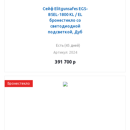
Сейф Elitgunsafes EGS-
B5EL-1800 KL / EL
бронестекло со
светодиодной
подсветкой, Дуб
Есть (45 дней)
Артикул
: 2024
391 700
р
Бронестекло