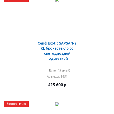
Сейф Exotic SAPSAN-2
KL бронестекло со
светодиодной
подсветкой
Есть (45 дней)
Артикул
: 1651
425 600
р
Бронестекло