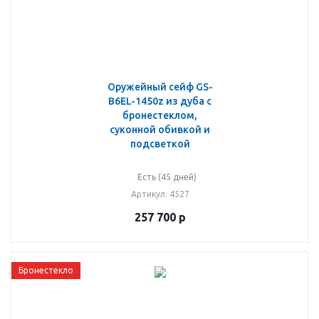
Оружейный сейф GS-
B6EL-1450z из дуба с
бронестеклом,
суконной обивкой и
подсветкой
Есть (45 дней)
Артикул
: 4527
257 700
р
Бронестекло