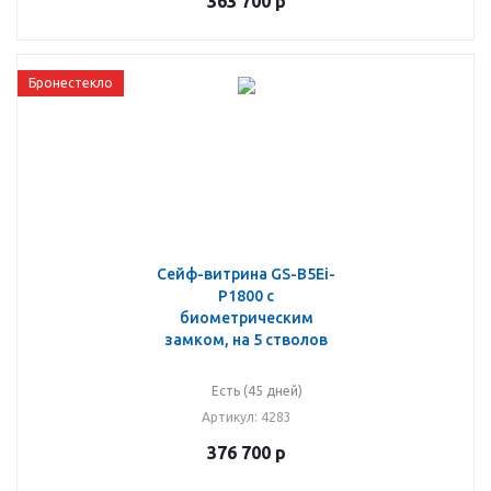
363 700
р
Бронестекло
Сейф-витрина GS-B5Ei-
P1800 с
биометрическим
замком, на 5 стволов
Есть (45 дней)
Артикул
: 4283
376 700
р