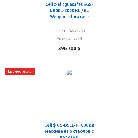
Сейф Elitgunsafes EGS-
UB5EL-2050 KL / EL
Weapons showcase
Есть (45 дней)
Артикул
: 2044
396 700
р
Бронестекло
Сейф GS-B5EL-P1800z в
массиве на 5 стволов с
полками