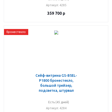
Артикул
: 4285
359 700
р
Бронестекло
Сейф-витрина GS-B5EL-
P1800 бронестекло,
большой трейзер,
подсветка, штурвал
Есть (45 дней)
Артикул
: 4284