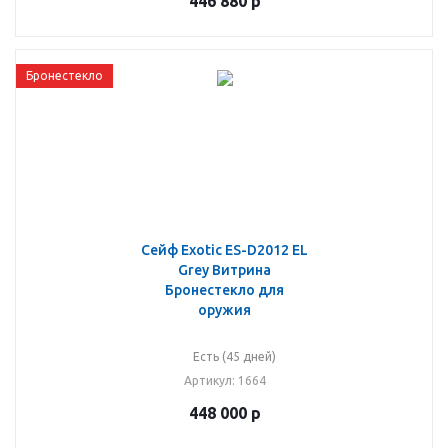
446 880
р
Бронестекло
Сейф Exotic ES-D2012 EL
Grey Витрина
Бронестекло для
оружия
Есть (45 дней)
Артикул
: 1664
448 000
р