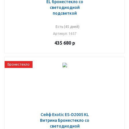
EL бронестекло со
светодиодной
подсветкой
Есть (45 дней)
Артикул
: 1657
435 680
р
Бронестекло
Сейф Exotic ES-D2005 KL
Витрина Бронестекло со
светодиодной