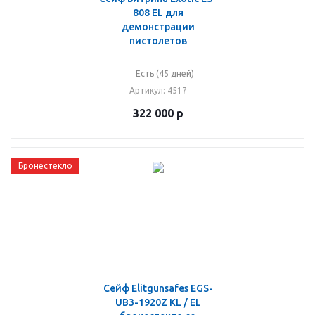
808 EL для
демонстрации
пистолетов
Есть (45 дней)
Артикул
: 4517
322 000
р
Бронестекло
Сейф Elitgunsafes EGS-
UB3-1920Z KL / EL