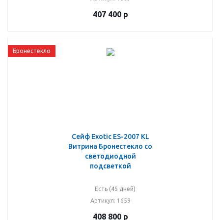
407 400
р
Бронестекло
Сейф Exotic ES-2007 KL
Витрина Бронестекло со
светодиодной
подсветкой
Есть (45 дней)
Артикул
: 1659
408 800
р