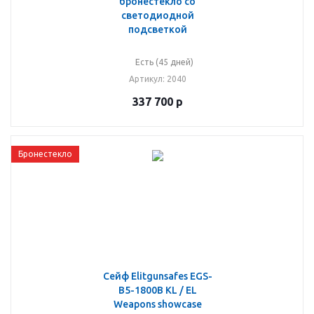
бронестекло со
светодиодной
подсветкой
Есть (45 дней)
Артикул
: 2040
337 700
р
Бронестекло
Сейф Elitgunsafes EGS-
B5-1800B KL / EL
Weapons showcase