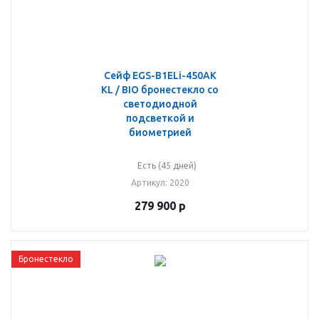
Сейф EGS-B1ELi-450АК
KL / BIO бронестекло со
светодиодной
подсветкой и
биометрией
Есть (45 дней)
Артикул
: 2020
279 900
р
Бронестекло