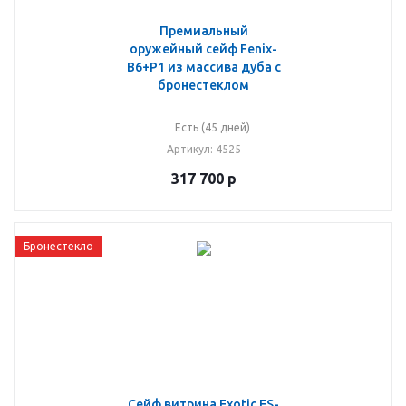
Премиальный
оружейный сейф Fenix-
B6+P1 из массива дуба с
бронестеклом
Есть (45 дней)
Артикул
: 4525
317 700
р
Бронестекло
Сейф витрина Exotic ES-