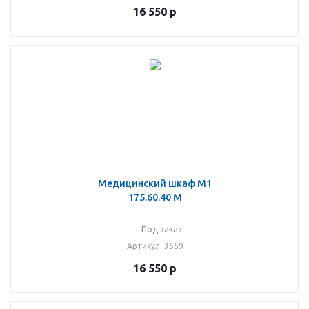
16 550
р
Медицинский шкаф М1
175.60.40 М
Под заказ
Артикул
: 3559
16 550
р