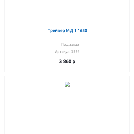
Трейзер МД 1 1650
Под заказ
Артикул
: 3556
3 860
р