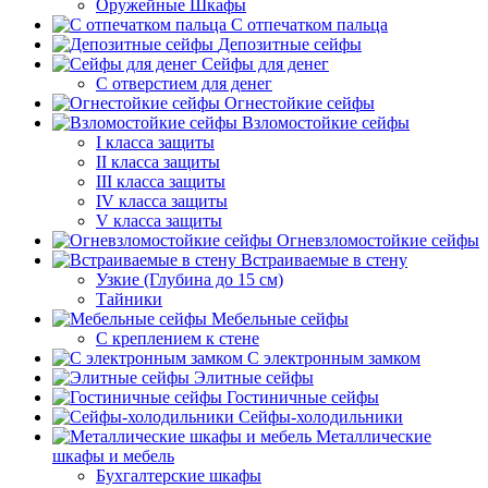
Оружейные Шкафы
С отпечатком пальца
Депозитные сейфы
Сейфы для денег
С отверстием для денег
Огнестойкие сейфы
Взломостойкие сейфы
I класса защиты
II класса защиты
III класса защиты
IV класса защиты
V класса защиты
Огневзломостойкие сейфы
Встраиваемые в стену
Узкие (Глубина до 15 см)
Тайники
Мебельные сейфы
С креплением к стене
С электронным замком
Элитные сейфы
Гостиничные сейфы
Сейфы-холодильники
Металлические
шкафы и мебель
Бухгалтерские шкафы