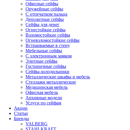
Офисные сейфы
Оружейные сейфы
С отпечатком пальца
Депозитные сейфы
Сейфы для денег
Огнестойкие сейфы
Взломостойкие сейфы
Огневзломостойкие сейфы
Встраиваемые в стену
Мебельные сейфы
С электронным замком
Элитные сейфы
Гостиничные сейфы
Сейфы-холодильники
Металлические шкафы и мебель
Стеллажи металлические
Медицинская мебель
Офисная мебель
Архивные модели
Услуги по сейфам
Акции
Статьи
Бренды
VALBERG
STAHLKRAFT