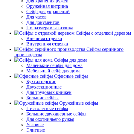
Для хранения ружей
Оружейная витрина
Сейф для украшений
Для часов
Для документов
По размерам заказчика
Сейфы с отделкой деревом
Внешняя отделка
Внутренняя отделка
Сейфы серийного
производства
Сейфы для дома
Маленькие сейфы для дома
Мебельный сейф для дома
Офисные сейфы
Бухгалтерские
Двухсекционные
Для трудовых книжек
Большие сейфы
Оружейные сейфы
Пистолетные сейфы
Большие двухдверные сейфы
Для охотничьего ружья
Угловые
Элитные