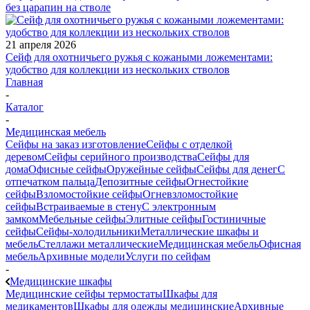
без царапин на стволе
21 апреля 2026
Сейф для охотничьего ружья с кожаными ложементами:
удобство для коллекции из нескольких стволов
Главная
-
Каталог
-
Медицинская мебель
Сейфы на заказ изготовление
Сейфы с отделкой
деревом
Сейфы серийного производства
Сейфы для
дома
Офисные сейфы
Оружейные сейфы
Сейфы для денег
С
отпечатком пальца
Депозитные сейфы
Огнестойкие
сейфы
Взломостойкие сейфы
Огневзломостойкие
сейфы
Встраиваемые в стену
С электронным
замком
Мебельные сейфы
Элитные сейфы
Гостиничные
сейфы
Сейфы-холодильники
Металлические шкафы и
мебель
Стеллажи металлические
Медицинская мебель
Офисная
мебель
Архивные модели
Услуги по сейфам
-
Медицинские шкафы
Медицинские сейфы термостаты
Шкафы для
медикаментов
Шкафы для одежды медицинские
Архивные