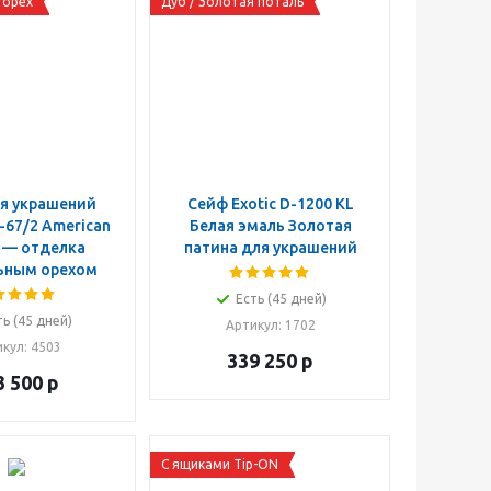
 орех
Дуб / Золотая поталь
я украшений
Сейф Exotic D-1200 KL
K-67/2 American
Белая эмаль Золотая
 — отделка
патина для украшений
ьным орехом
Есть (45 дней)
ть (45 дней)
Артикул
: 1702
икул
: 4503
339 250
р
3 500
р
C ящиками Tip-ON