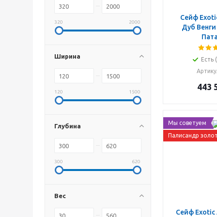
Сейф Exoti
320
2000
Дуб Венги
Пат
Ширина
Есть 
Артику
443 
120
1500
Мы советуем
Глубина
Палисандр золо
300
620
Вес
Сейф Exotic