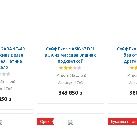
c GARANT-49
Сейф Exotic ASK-67 DEL
Сейф Exot
сива Белая
BOX из массива Вишня с
без о
ая Патина +
подсветкой
драго
кало
Есть (45 дней)
Ес
(45 дней)
Артикул
: 1703
Арт
л
: 1705
343 850
р
36
850
р
Орех
Буковый шпон