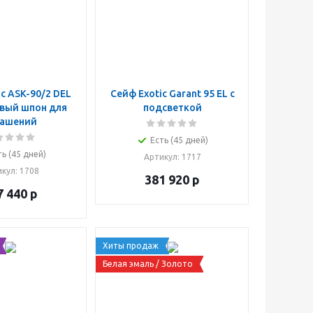
c ASK-90/2 DEL
Сейф Exotic Garant 95 EL с
вый шпон для
подсветкой
рашений
Есть (45 дней)
ть (45 дней)
Артикул
: 1717
икул
: 1708
381 920
р
7 440
р
Хиты продаж
Белая эмаль / Золото