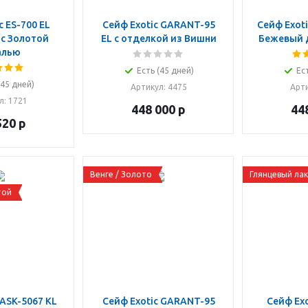
c ES-700 EL
Сейф Exotic GARANT-95
Сейф Exoti
 с Золотой
EL с отделкой из Вишни
Бежевый 
алью
Есть (45 дней)
Ес
(45 дней)
Артикул
: 4475
Арт
л
: 1721
448 000
р
44
520
р
Венге / Золото
Глянцевый лак
той
 ASK-5067 KL
Сейф Exotic GARANT-95
Сейф Exo