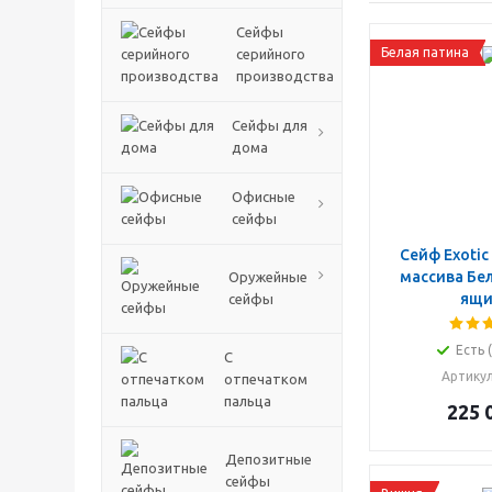
Сейфы
Белая патина
серийного
производства
Сейфы для
дома
Офисные
сейфы
Сейф Exotic
массива Бел
Оружейные
ящи
сейфы
Есть 
С
Артику
отпечатком
пальца
225 
Депозитные
сейфы