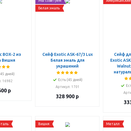
Мы советуем
Американский
Белая эмаль
c BOX-2 из
Сейф Exotic ASK-67/3 Lux
Сейф дл
а Вишня
Белая эмаль для
Exotic AS
украшений
Walnut
натурал
(45 дней)
Есть (45 дней)
л
: 16982
Ес
Артикул
: 1701
600
р
Арт
328 900
р
33
оталь
Вишня
Металл