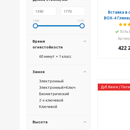
Вставка в 
BOX-4 Гляне
1390
1770
Есть 
Артику
Время
огнестойкости
422 
60 минут + 1 класс
Замок
Электронный
Дуб Венги / Пати
Электронный+Ключ
Биометрический
2-х ключевой
Ключевой
Высота