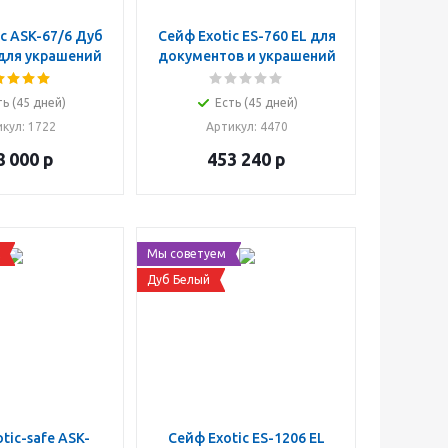
c ASK-67/6 Дуб
Сейф Exotic ES-760 EL для
для украшений
документов и украшений
ть (45 дней)
Есть (45 дней)
икул
: 1722
Артикул
: 4470
8 000
р
453 240
р
Мы советуем
Дуб Белый
tic-safe ASK-
Сейф Exotic ES-1206 EL