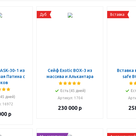
Дуб
Вставка
 ASK-30-1 из
Сейф Exotic BOX-3 из
Вставка 
ая Патина с
массива и Алькантара
safe 
ков
Есть (45 дней)
Ес
(45 дней)
Артикул
: 1704
Арт
л
: 16972
230 000
р
25
000
р