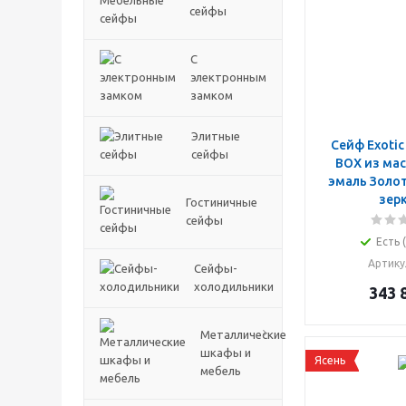
сейфы
С
электронным
замком
Элитные
Сейф Exoti
сейфы
BOX из мас
эмаль Золот
зер
Гостиничные
сейфы
Есть 
Артику
Сейфы-
холодильники
343 
Металлические
шкафы и
Ясень
мебель