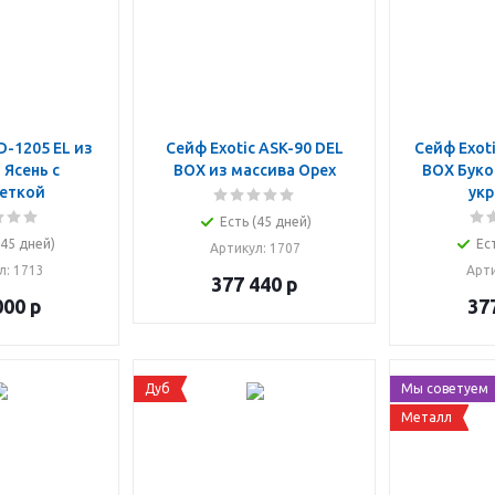
D-1205 EL из
Сейф Exotic ASK-90 DEL
Сейф Exoti
 Ясень с
BOX из массива Орех
BOX Буко
еткой
ук
Есть (45 дней)
(45 дней)
Ес
Артикул
: 1707
л
: 1713
Арт
377 440
р
000
р
37
Дуб
Мы советуем
Металл