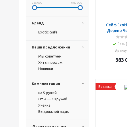
225 000
1 980 000
Бренд
Сейф Exotic ASK-6
Дерево Ч
Exotic-Safe
Есть 
Наши предложения
Артику
Мы советуем
383 
Хиты продаж
Новинки
Комплектация
Вставка
на 5 ружей
От 4 — 10 ружей
Ячейка
Выдвижной ящик
Длина ствола, мм