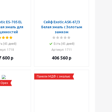
tic ES-705 EL
Сейф Exotic ASK-67/3
ая эмаль для
Белая эмаль с Золотым
ценностей
замком
ть (45 дней)
Есть (45 дней)
икул
: 1718
Артикул
: 1711
7 600
р
406 560
р
Панели МДФ с эмалью
 Орех