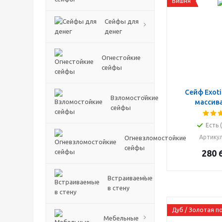
Вишня
Сейфы для
денег
Огнестойкие
сейфы
Сейф Exoti
Взломостойкие
массив
сейфы
Есть 
Артику
Огневзломостойкие
сейфы
280 
Встраиваемые
в стену
Дуб / Золотая п
Мебельные