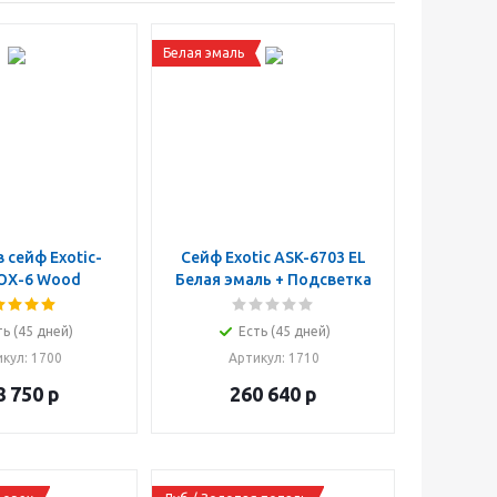
Белая эмаль
в сейф Exotic-
Сейф Exotic ASK-6703 EL
BOX-6 Wood
Белая эмаль + Подсветка
ть (45 дней)
Есть (45 дней)
икул
: 1700
Артикул
: 1710
8 750
р
260 640
р