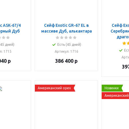
7/4
Сейф Exotic GR-67 EL в
Сейф Exo
ерный Дуб
массиве Дуб, алькантара
Серебрян
драго
(45 дней)
Есть (45 дней)
Ес
л
: 1715
Артикул
: 1716
Арт
040
р
386 400
р
39
Американский орех
Новинки
Американский