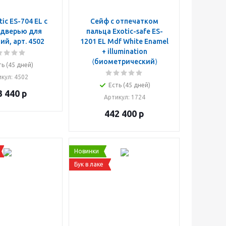
ic ES-704 EL с
Сейф с отпечатком
дверью для
пальца Exotic-safe ES-
й, арт. 4502
1201 EL Mdf White Enamel
+ illumination
⟨биометрический⟩
ть (45 дней)
икул
: 4502
Есть (45 дней)
3 440
р
Артикул
: 1724
442 400
р
Новинки
Бук в лаке