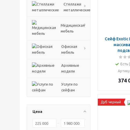
Стеллажи
металлические
Медицинская
мебель
Сейф Exotic 
массива
Офисная
подсв
мебель
Есть 
Архивные
модели
Артику
374 
Услуги по
сейфам
Дуб черный
Цена