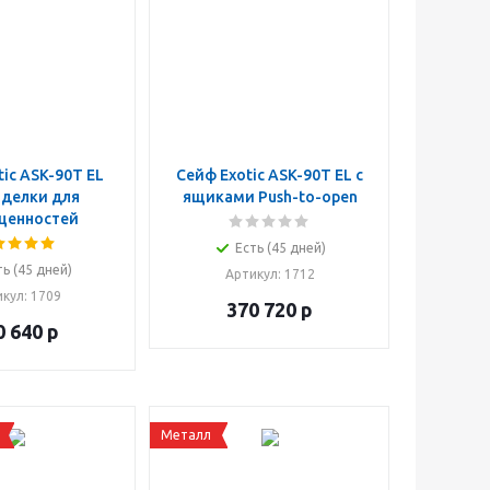
ic ASK-90T EL
Сейф Exotic ASK-90T EL c
тделки для
ящиками Push-to-open
ценностей
Есть (45 дней)
ть (45 дней)
Артикул
: 1712
икул
: 1709
370 720
р
0 640
р
Металл