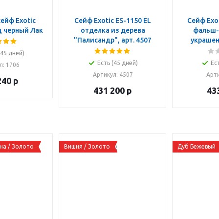
сейф Exotic
Сейф Exotic ES-1150 EL
Сейф Exot
ц черный Лак
отделка из дерева
фальш-
"Палисандр", арт. 4507
украшени
(45 дней)
Есть (45 дней)
Ес
л
: 1706
Артикул
: 4507
Арт
240
р
431 200
р
43
на / Золото
Вишня / Золото
Дуб Бежевый