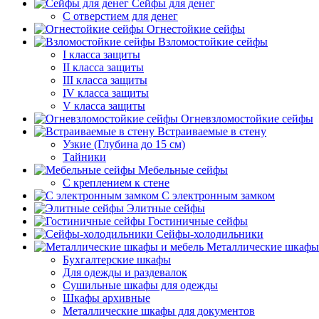
Сейфы для денег
С отверстием для денег
Огнестойкие сейфы
Взломостойкие сейфы
I класса защиты
II класса защиты
III класса защиты
IV класса защиты
V класса защиты
Огневзломостойкие сейфы
Встраиваемые в стену
Узкие (Глубина до 15 см)
Тайники
Мебельные сейфы
С креплением к стене
С электронным замком
Элитные сейфы
Гостиничные сейфы
Сейфы-холодильники
Металлические шкафы
Бухгалтерские шкафы
Для одежды и раздевалок
Сушильные шкафы для одежды
Шкафы архивные
Металлические шкафы для документов