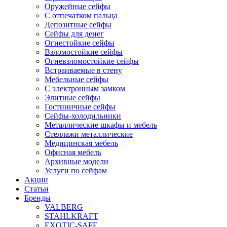
Оружейные сейфы
С отпечатком пальца
Депозитные сейфы
Сейфы для денег
Огнестойкие сейфы
Взломостойкие сейфы
Огневзломостойкие сейфы
Встраиваемые в стену
Мебельные сейфы
С электронным замком
Элитные сейфы
Гостиничные сейфы
Сейфы-холодильники
Металлические шкафы и мебель
Стеллажи металлические
Медицинская мебель
Офисная мебель
Архивные модели
Услуги по сейфам
Акции
Статьи
Бренды
VALBERG
STAHLKRAFT
EXOTIC-SAFE