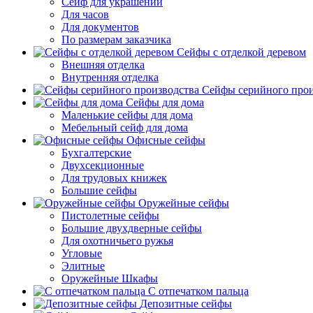
Сейф для украшений
Для часов
Для документов
По размерам заказчика
Сейфы с отделкой деревом
Внешняя отделка
Внутренняя отделка
Сейфы серийного прои
Сейфы для дома
Маленькие сейфы для дома
Мебельный сейф для дома
Офисные сейфы
Бухгалтерские
Двухсекционные
Для трудовых книжек
Большие сейфы
Оружейные сейфы
Пистолетные сейфы
Большие двухдверные сейфы
Для охотничьего ружья
Угловые
Элитные
Оружейные Шкафы
С отпечатком пальца
Депозитные сейфы