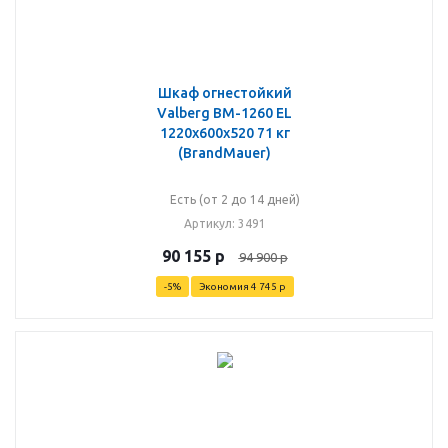
Шкаф огнестойкий
Valberg BM-1260 EL
1220x600x520 71 кг
(BrandMauer)
Есть (от 2 до 14 дней)
Артикул
: 3491
90 155
р
94 900
р
-
5
%
Экономия
4 745
р