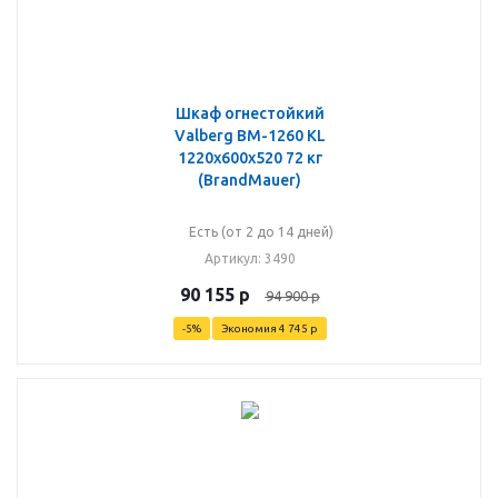
Шкаф огнестойкий
Valberg BM-1260 KL
1220x600x520 72 кг
(BrandMauer)
Есть (от 2 до 14 дней)
Артикул
: 3490
90 155
р
94 900
р
-
5
%
Экономия
4 745
р