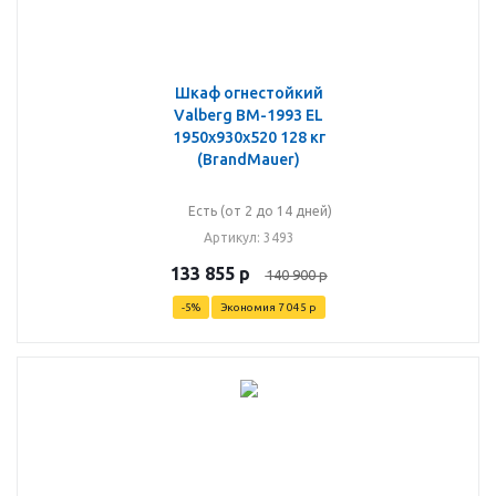
Шкаф огнестойкий
Valberg BM-1993 EL
1950x930x520 128 кг
(BrandMauer)
Есть (от 2 до 14 дней)
Артикул
: 3493
133 855
р
140 900
р
-
5
%
Экономия
7 045
р