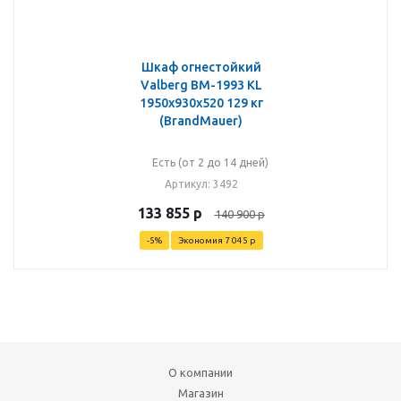
Шкаф огнестойкий
Valberg BM-1993 KL
1950x930x520 129 кг
(BrandMauer)
Есть (от 2 до 14 дней)
Артикул
: 3492
133 855
р
140 900
р
-
5
%
Экономия
7 045
р
О компании
Магазин