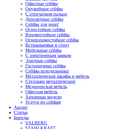
Офисные сейфы
Оружейные сейфы
С отпечатком пальца
Депозитные сейфы
Сейфы для денег
Огнестойкие сейфы
Взломостойкие сейфы
Огневзломостойкие сейфы
Встраиваемые в стену
Мебельные сейфы
С электронным замком
Элитные сейфы
Гостиничные сейфы
Сейфы-холодильники
Металлические шкафы и мебель
Стеллажи металлические
Медицинская мебель
Офисная мебель
Архивные модели
Услуги по сейфам
Акции
Статьи
Бренды
VALBERG
STAHLKRAFT