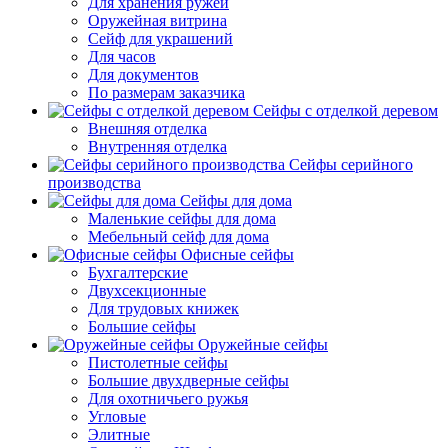
Для хранения ружей
Оружейная витрина
Сейф для украшений
Для часов
Для документов
По размерам заказчика
Сейфы с отделкой деревом
Внешняя отделка
Внутренняя отделка
Сейфы серийного
производства
Сейфы для дома
Маленькие сейфы для дома
Мебельный сейф для дома
Офисные сейфы
Бухгалтерские
Двухсекционные
Для трудовых книжек
Большие сейфы
Оружейные сейфы
Пистолетные сейфы
Большие двухдверные сейфы
Для охотничьего ружья
Угловые
Элитные