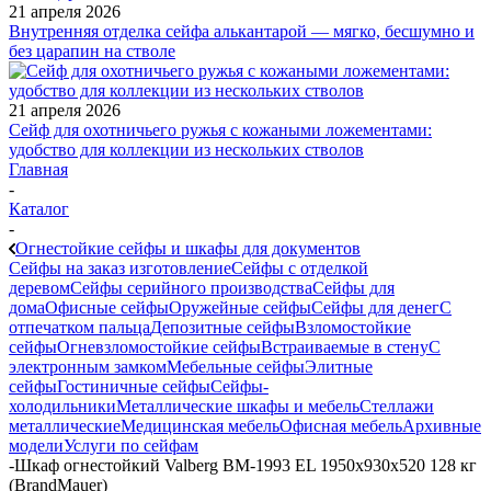
21 апреля 2026
Внутренняя отделка сейфа алькантарой — мягко, бесшумно и
без царапин на стволе
21 апреля 2026
Сейф для охотничьего ружья с кожаными ложементами:
удобство для коллекции из нескольких стволов
Главная
-
Каталог
-
Огнестойкие сейфы и шкафы для документов
Сейфы на заказ изготовление
Сейфы с отделкой
деревом
Сейфы серийного производства
Сейфы для
дома
Офисные сейфы
Оружейные сейфы
Сейфы для денег
С
отпечатком пальца
Депозитные сейфы
Взломостойкие
сейфы
Огневзломостойкие сейфы
Встраиваемые в стену
С
электронным замком
Мебельные сейфы
Элитные
сейфы
Гостиничные сейфы
Сейфы-
холодильники
Металлические шкафы и мебель
Стеллажи
металлические
Медицинская мебель
Офисная мебель
Архивные
модели
Услуги по сейфам
-
Шкаф огнестойкий Valberg BM-1993 EL 1950x930x520 128 кг
(BrandMauer)