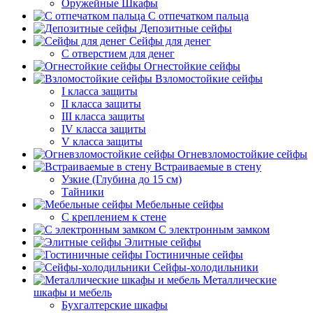
Оружейные Шкафы
С отпечатком пальца
Депозитные сейфы
Сейфы для денег
С отверстием для денег
Огнестойкие сейфы
Взломостойкие сейфы
I класса защиты
II класса защиты
III класса защиты
IV класса защиты
V класса защиты
Огневзломостойкие сейфы
Встраиваемые в стену
Узкие (Глубина до 15 см)
Тайники
Мебельные сейфы
С креплением к стене
С электронным замком
Элитные сейфы
Гостиничные сейфы
Сейфы-холодильники
Металлические
шкафы и мебель
Бухгалтерские шкафы