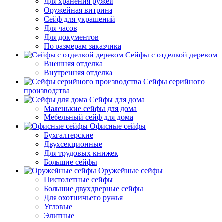
Для хранения ружей
Оружейная витрина
Сейф для украшений
Для часов
Для документов
По размерам заказчика
Сейфы с отделкой деревом
Внешняя отделка
Внутренняя отделка
Сейфы серийного
производства
Сейфы для дома
Маленькие сейфы для дома
Мебельный сейф для дома
Офисные сейфы
Бухгалтерские
Двухсекционные
Для трудовых книжек
Большие сейфы
Оружейные сейфы
Пистолетные сейфы
Большие двухдверные сейфы
Для охотничьего ружья
Угловые
Элитные