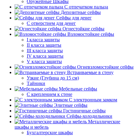
Оружейные Шкафы
С отпечатком пальца
Депозитные сейфы
Сейфы для денег
С отверстием для денег
Огнестойкие сейфы
Взломостойкие сейфы
I класса защиты
II класса защиты
III класса защиты
IV класса защиты
V класса защиты
Огневзломостойкие сейфы
Встраиваемые в стену
Узкие (Глубина до 15 см)
Тайники
Мебельные сейфы
С креплением к стене
С электронным замком
Элитные сейфы
Гостиничные сейфы
Сейфы-холодильники
Металлические
шкафы и мебель
Бухгалтерские шкафы