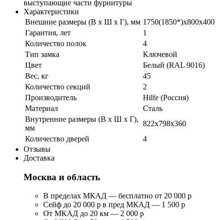
выступающие части фурнитуры
Характеристики
Внешние размеры (В х Ш х Г), мм
1750(1850*)x800x400
Гарантия, лет
1
Количество полок
4
Тип замка
Ключевой
Цвет
Белый (RAL 9016)
Вес, кг
45
Количество секций
2
Производитель
Hilfe (Россия)
Материал
Сталь
Внутренние размеры (В х Ш х Г),
822x798x360
мм
Количество дверей
4
Отзывы
Доставка
Москва и область
В пределах МКАД — бесплатно от 20 000 р
Сейф до 20 000 р в пред МКАД — 1 500 р
От МКАД до 20 км — 2 000 р