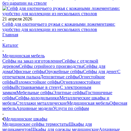
без царапин на стволе
21 апреля 2026
Сейф для охотничьего ружья с кожаными ложементами:
удобство для коллекции из нескольких стволов
Главная
-
Каталог
-
Медицинская мебель
Сейфы на заказ изготовление
Сейфы с отделкой
деревом
Сейфы серийного производства
Сейфы для
дома
Офисные сейфы
Оружейные сейфы
Сейфы для денег
С
отпечатком пальца
Депозитные сейфы
Огнестойкие
сейфы
Взломостойкие сейфы
Огневзломостойкие
сейфы
Встраиваемые в стену
С электронным
замком
Мебельные сейфы
Элитные сейфы
Гостиничные
сейфы
Сейфы-холодильники
Металлические шкафы и
мебель
Стеллажи металлические
Медицинская мебель
Офисная
мебель
Архивные модели
Услуги по сейфам
-
Медицинские шкафы
Медицинские сейфы термостаты
Шкафы для
медикаментов
Шкафы для одежды медицинские
Архивные