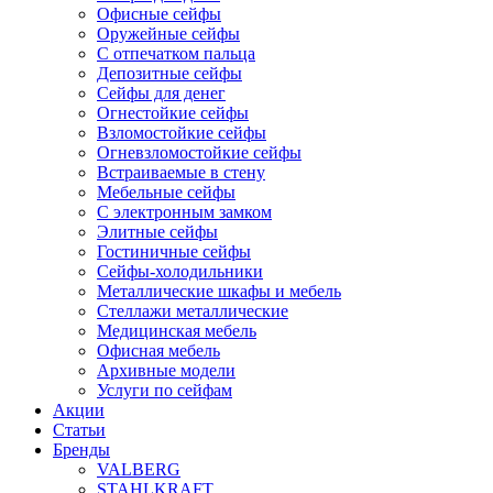
Офисные сейфы
Оружейные сейфы
С отпечатком пальца
Депозитные сейфы
Сейфы для денег
Огнестойкие сейфы
Взломостойкие сейфы
Огневзломостойкие сейфы
Встраиваемые в стену
Мебельные сейфы
С электронным замком
Элитные сейфы
Гостиничные сейфы
Сейфы-холодильники
Металлические шкафы и мебель
Стеллажи металлические
Медицинская мебель
Офисная мебель
Архивные модели
Услуги по сейфам
Акции
Статьи
Бренды
VALBERG
STAHLKRAFT