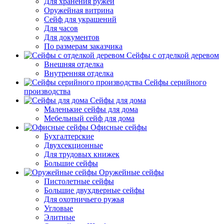
Для хранения ружей
Оружейная витрина
Сейф для украшений
Для часов
Для документов
По размерам заказчика
Сейфы с отделкой деревом
Внешняя отделка
Внутренняя отделка
Сейфы серийного
производства
Сейфы для дома
Маленькие сейфы для дома
Мебельный сейф для дома
Офисные сейфы
Бухгалтерские
Двухсекционные
Для трудовых книжек
Большие сейфы
Оружейные сейфы
Пистолетные сейфы
Большие двухдверные сейфы
Для охотничьего ружья
Угловые
Элитные