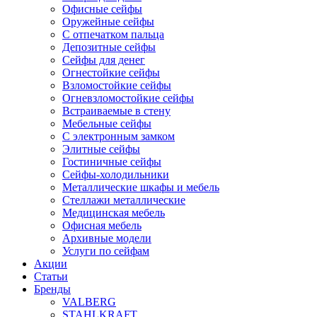
Офисные сейфы
Оружейные сейфы
С отпечатком пальца
Депозитные сейфы
Сейфы для денег
Огнестойкие сейфы
Взломостойкие сейфы
Огневзломостойкие сейфы
Встраиваемые в стену
Мебельные сейфы
С электронным замком
Элитные сейфы
Гостиничные сейфы
Сейфы-холодильники
Металлические шкафы и мебель
Стеллажи металлические
Медицинская мебель
Офисная мебель
Архивные модели
Услуги по сейфам
Акции
Статьи
Бренды
VALBERG
STAHLKRAFT