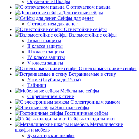
Оружейные Шкафы
С отпечатком пальца
Депозитные сейфы
Сейфы для денег
С отверстием для денег
Огнестойкие сейфы
Взломостойкие сейфы
I класса защиты
II класса защиты
III класса защиты
IV класса защиты
V класса защиты
Огневзломостойкие сейфы
Встраиваемые в стену
Узкие (Глубина до 15 см)
Тайники
Мебельные сейфы
С креплением к стене
С электронным замком
Элитные сейфы
Гостиничные сейфы
Сейфы-холодильники
Металлические
шкафы и мебель
Бухгалтерские шкафы