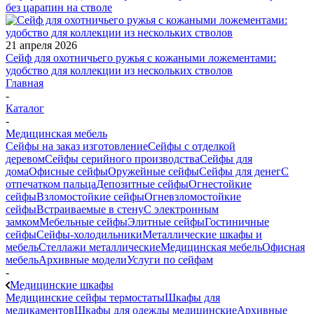
без царапин на стволе
21 апреля 2026
Сейф для охотничьего ружья с кожаными ложементами:
удобство для коллекции из нескольких стволов
Главная
-
Каталог
-
Медицинская мебель
Сейфы на заказ изготовление
Сейфы с отделкой
деревом
Сейфы серийного производства
Сейфы для
дома
Офисные сейфы
Оружейные сейфы
Сейфы для денег
С
отпечатком пальца
Депозитные сейфы
Огнестойкие
сейфы
Взломостойкие сейфы
Огневзломостойкие
сейфы
Встраиваемые в стену
С электронным
замком
Мебельные сейфы
Элитные сейфы
Гостиничные
сейфы
Сейфы-холодильники
Металлические шкафы и
мебель
Стеллажи металлические
Медицинская мебель
Офисная
мебель
Архивные модели
Услуги по сейфам
-
Медицинские шкафы
Медицинские сейфы термостаты
Шкафы для
медикаментов
Шкафы для одежды медицинские
Архивные