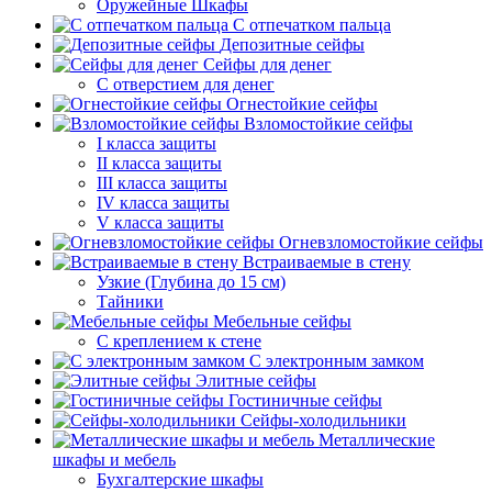
Оружейные Шкафы
С отпечатком пальца
Депозитные сейфы
Сейфы для денег
С отверстием для денег
Огнестойкие сейфы
Взломостойкие сейфы
I класса защиты
II класса защиты
III класса защиты
IV класса защиты
V класса защиты
Огневзломостойкие сейфы
Встраиваемые в стену
Узкие (Глубина до 15 см)
Тайники
Мебельные сейфы
С креплением к стене
С электронным замком
Элитные сейфы
Гостиничные сейфы
Сейфы-холодильники
Металлические
шкафы и мебель
Бухгалтерские шкафы