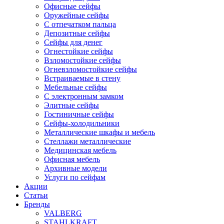
Офисные сейфы
Оружейные сейфы
С отпечатком пальца
Депозитные сейфы
Сейфы для денег
Огнестойкие сейфы
Взломостойкие сейфы
Огневзломостойкие сейфы
Встраиваемые в стену
Мебельные сейфы
С электронным замком
Элитные сейфы
Гостиничные сейфы
Сейфы-холодильники
Металлические шкафы и мебель
Стеллажи металлические
Медицинская мебель
Офисная мебель
Архивные модели
Услуги по сейфам
Акции
Статьи
Бренды
VALBERG
STAHLKRAFT