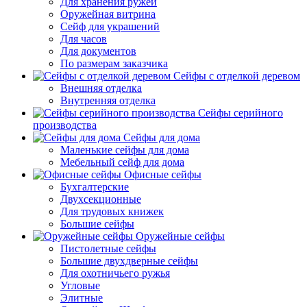
Для хранения ружей
Оружейная витрина
Сейф для украшений
Для часов
Для документов
По размерам заказчика
Сейфы с отделкой деревом
Внешняя отделка
Внутренняя отделка
Сейфы серийного
производства
Сейфы для дома
Маленькие сейфы для дома
Мебельный сейф для дома
Офисные сейфы
Бухгалтерские
Двухсекционные
Для трудовых книжек
Большие сейфы
Оружейные сейфы
Пистолетные сейфы
Большие двухдверные сейфы
Для охотничьего ружья
Угловые
Элитные