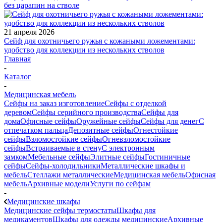
без царапин на стволе
21 апреля 2026
Сейф для охотничьего ружья с кожаными ложементами:
удобство для коллекции из нескольких стволов
Главная
-
Каталог
-
Медицинская мебель
Сейфы на заказ изготовление
Сейфы с отделкой
деревом
Сейфы серийного производства
Сейфы для
дома
Офисные сейфы
Оружейные сейфы
Сейфы для денег
С
отпечатком пальца
Депозитные сейфы
Огнестойкие
сейфы
Взломостойкие сейфы
Огневзломостойкие
сейфы
Встраиваемые в стену
С электронным
замком
Мебельные сейфы
Элитные сейфы
Гостиничные
сейфы
Сейфы-холодильники
Металлические шкафы и
мебель
Стеллажи металлические
Медицинская мебель
Офисная
мебель
Архивные модели
Услуги по сейфам
-
Медицинские шкафы
Медицинские сейфы термостаты
Шкафы для
медикаментов
Шкафы для одежды медицинские
Архивные