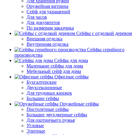
Для хранения ружей
Оружейная витрина
Сейф для украшений
Для часов
Для документов
По размерам заказчика
Сейфы с отделкой деревом
Внешняя отделка
Внутренняя отделка
Сейфы серийного
производства
Сейфы для дома
Маленькие сейфы для дома
Мебельный сейф для дома
Офисные сейфы
Бухгалтерские
Двухсекционные
Для трудовых книжек
Большие сейфы
Оружейные сейфы
Пистолетные сейфы
Большие двухдверные сейфы
Для охотничьего ружья
Угловые
Элитные