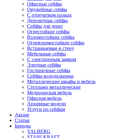
Офисные сейфы
Оружейные сейфы
С отпечатком пальца
Депозитные сейфы
Сейфы для денег
Огнестойкие сейфы
Взломостойкие сейфы
Огневзломостойкие сейфы
Встраиваемые в стену
Мебельные сейфы
С электронным замком
Элитные сейфы
Гостиничные сейфы
Сейфы-холодильники
Металлические шкафы и мебель
Стеллажи металлические
Медицинская мебель
Офисная мебель
Архивные модели
Услуги по сейфам
Акции
Статьи
Бренды
VALBERG
STAHLKRAFT