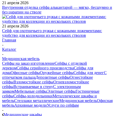
21 апреля 2026
Внутренняя отделка сейфа алькантарой — мягко, бесшумно и
без царапин на стволе
21 апреля 2026
Сейф для охотничьего ружья с кожаными ложементами:
удобство для коллекции из нескольких стволов
Главная
-
Каталог
-
Медицинская мебель
Сейфы на заказ изготовление
Сейфы с отделкой
деревом
Сейфы серийного производства
Сейфы для
дома
Офисные сейфы
Оружейные сейфы
Сейфы для денег
С
отпечатком пальца
Депозитные сейфы
Огнестойкие
сейфы
Взломостойкие сейфы
Огневзломостойкие
сейфы
Встраиваемые в стену
С электронным
замком
Мебельные сейфы
Элитные сейфы
Гостиничные
сейфы
Сейфы-холодильники
Металлические шкафы и
мебель
Стеллажи металлические
Медицинская мебель
Офисная
мебель
Архивные модели
Услуги по сейфам
-
Медицинские шкафы