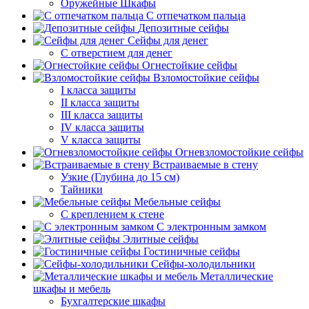
Оружейные Шкафы
С отпечатком пальца
Депозитные сейфы
Сейфы для денег
С отверстием для денег
Огнестойкие сейфы
Взломостойкие сейфы
I класса защиты
II класса защиты
III класса защиты
IV класса защиты
V класса защиты
Огневзломостойкие сейфы
Встраиваемые в стену
Узкие (Глубина до 15 см)
Тайники
Мебельные сейфы
С креплением к стене
С электронным замком
Элитные сейфы
Гостиничные сейфы
Сейфы-холодильники
Металлические
шкафы и мебель
Бухгалтерские шкафы