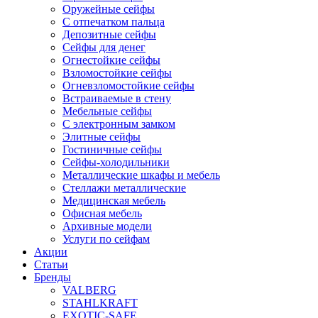
Оружейные сейфы
С отпечатком пальца
Депозитные сейфы
Сейфы для денег
Огнестойкие сейфы
Взломостойкие сейфы
Огневзломостойкие сейфы
Встраиваемые в стену
Мебельные сейфы
С электронным замком
Элитные сейфы
Гостиничные сейфы
Сейфы-холодильники
Металлические шкафы и мебель
Стеллажи металлические
Медицинская мебель
Офисная мебель
Архивные модели
Услуги по сейфам
Акции
Статьи
Бренды
VALBERG
STAHLKRAFT
EXOTIC-SAFE