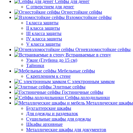
Сейфы для денег
С отверстием для денег
Огнестойкие сейфы
Взломостойкие сейфы
I класса защиты
II класса защиты
III класса защиты
IV класса защиты
V класса защиты
Огневзломостойкие сейфы
Встраиваемые в стену
Узкие (Глубина до 15 см)
Тайники
Мебельные сейфы
С креплением к стене
С электронным замком
Элитные сейфы
Гостиничные сейфы
Сейфы-холодильники
Металлические шкафы
Бухгалтерские шкафы
Для одежды и раздевалок
Сушильные шкафы для одежды
Шкафы архивные
Металлические шкафы для документов