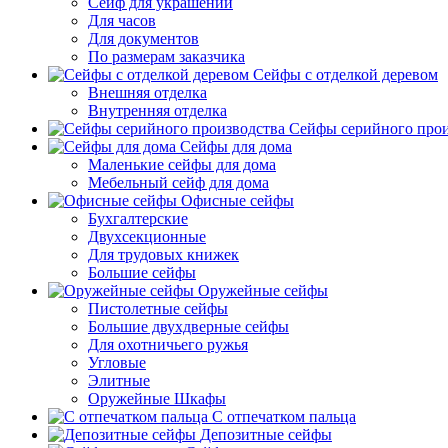
Сейф для украшений
Для часов
Для документов
По размерам заказчика
Сейфы с отделкой деревом
Внешняя отделка
Внутренняя отделка
Сейфы серийного прои
Сейфы для дома
Маленькие сейфы для дома
Мебельный сейф для дома
Офисные сейфы
Бухгалтерские
Двухсекционные
Для трудовых книжек
Большие сейфы
Оружейные сейфы
Пистолетные сейфы
Большие двухдверные сейфы
Для охотничьего ружья
Угловые
Элитные
Оружейные Шкафы
С отпечатком пальца
Депозитные сейфы