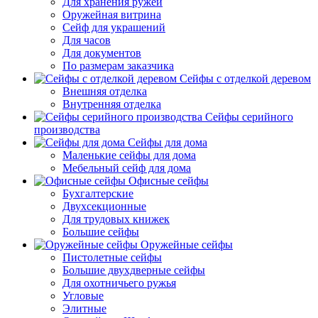
Для хранения ружей
Оружейная витрина
Сейф для украшений
Для часов
Для документов
По размерам заказчика
Сейфы с отделкой деревом
Внешняя отделка
Внутренняя отделка
Сейфы серийного
производства
Сейфы для дома
Маленькие сейфы для дома
Мебельный сейф для дома
Офисные сейфы
Бухгалтерские
Двухсекционные
Для трудовых книжек
Большие сейфы
Оружейные сейфы
Пистолетные сейфы
Большие двухдверные сейфы
Для охотничьего ружья
Угловые
Элитные