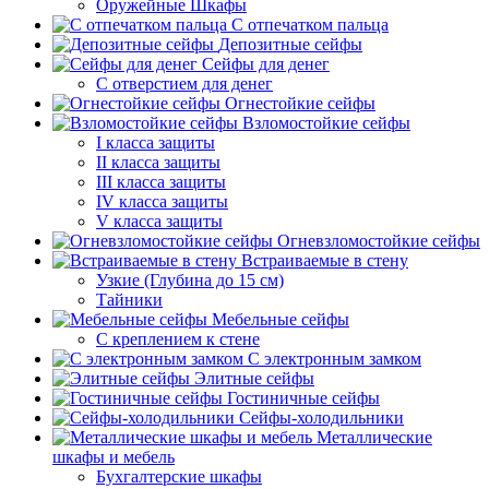
Оружейные Шкафы
С отпечатком пальца
Депозитные сейфы
Сейфы для денег
С отверстием для денег
Огнестойкие сейфы
Взломостойкие сейфы
I класса защиты
II класса защиты
III класса защиты
IV класса защиты
V класса защиты
Огневзломостойкие сейфы
Встраиваемые в стену
Узкие (Глубина до 15 см)
Тайники
Мебельные сейфы
С креплением к стене
С электронным замком
Элитные сейфы
Гостиничные сейфы
Сейфы-холодильники
Металлические
шкафы и мебель
Бухгалтерские шкафы