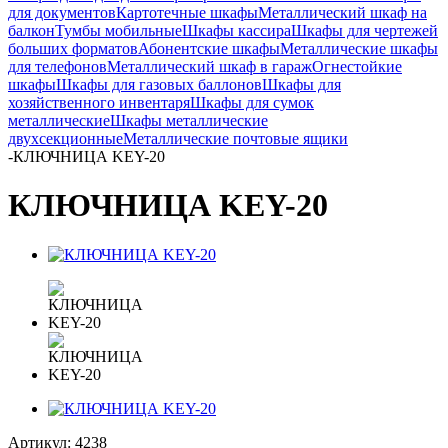
для документов
Картотечные шкафы
Металлический шкаф на
балкон
Тумбы мобильные
Шкафы кассира
Шкафы для чертежей
больших форматов
Абонентские шкафы
Металлические шкафы
для телефонов
Металлический шкаф в гараж
Огнестойкие
шкафы
Шкафы для газовых баллонов
Шкафы для
хозяйственного инвентаря
Шкафы для сумок
металлические
Шкафы металлические
двухсекционные
Металлические почтовые ящики
-
КЛЮЧНИЦА KEY-20
КЛЮЧНИЦА KEY-20
Артикул:
4238