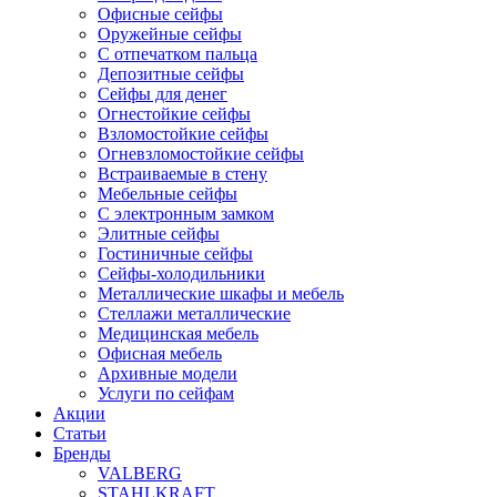
Офисные сейфы
Оружейные сейфы
С отпечатком пальца
Депозитные сейфы
Сейфы для денег
Огнестойкие сейфы
Взломостойкие сейфы
Огневзломостойкие сейфы
Встраиваемые в стену
Мебельные сейфы
С электронным замком
Элитные сейфы
Гостиничные сейфы
Сейфы-холодильники
Металлические шкафы и мебель
Стеллажи металлические
Медицинская мебель
Офисная мебель
Архивные модели
Услуги по сейфам
Акции
Статьи
Бренды
VALBERG
STAHLKRAFT