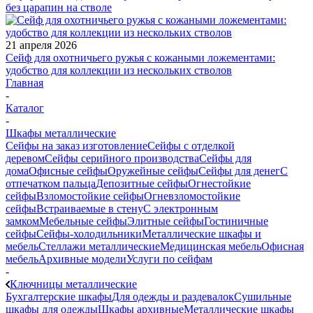
без царапин на стволе
21 апреля 2026
Сейф для охотничьего ружья с кожаными ложементами:
удобство для коллекции из нескольких стволов
Главная
-
Каталог
-
Шкафы металлические
Сейфы на заказ изготовление
Сейфы с отделкой
деревом
Сейфы серийного производства
Сейфы для
дома
Офисные сейфы
Оружейные сейфы
Сейфы для денег
С
отпечатком пальца
Депозитные сейфы
Огнестойкие
сейфы
Взломостойкие сейфы
Огневзломостойкие
сейфы
Встраиваемые в стену
С электронным
замком
Мебельные сейфы
Элитные сейфы
Гостиничные
сейфы
Сейфы-холодильники
Металлические шкафы и
мебель
Стеллажи металлические
Медицинская мебель
Офисная
мебель
Архивные модели
Услуги по сейфам
-
Ключницы металлические
Бухгалтерские шкафы
Для одежды и раздевалок
Сушильные
шкафы для одежды
Шкафы архивные
Металлические шкафы