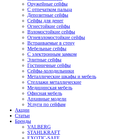
Оружейные сейфы
С отпечатком пальца
Депозитные сейфы
Сейфы для денег
Огнестойкие сейфы
Взломостойкие сейфы
Огневзломостойкие сейфы
Встраиваемые в стену
Мебельные сейфы
С электронным замком
Элитные сейфы
Гостиничные сейфы
Сейфы-холодильники
Металлические шкафы и мебель
Стеллажи металлические
Медицинская мебель
Офисная мебель
Архивные модели
Услуги по сейфам
Акции
Статьи
Бренды
VALBERG
STAHLKRAFT
EXOTIC-SAFE