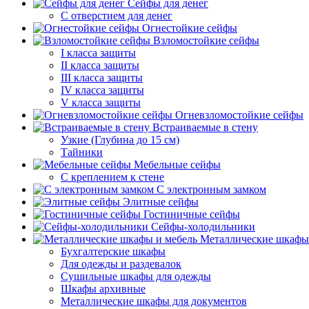
Сейфы для денег
С отверстием для денег
Огнестойкие сейфы
Взломостойкие сейфы
I класса защиты
II класса защиты
III класса защиты
IV класса защиты
V класса защиты
Огневзломостойкие сейфы
Встраиваемые в стену
Узкие (Глубина до 15 см)
Тайники
Мебельные сейфы
С креплением к стене
С электронным замком
Элитные сейфы
Гостиничные сейфы
Сейфы-холодильники
Металлические шкафы
Бухгалтерские шкафы
Для одежды и раздевалок
Сушильные шкафы для одежды
Шкафы архивные
Металлические шкафы для документов