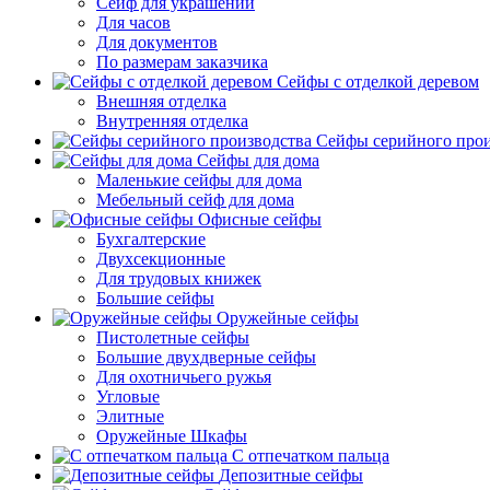
Сейф для украшений
Для часов
Для документов
По размерам заказчика
Сейфы с отделкой деревом
Внешняя отделка
Внутренняя отделка
Сейфы серийного прои
Сейфы для дома
Маленькие сейфы для дома
Мебельный сейф для дома
Офисные сейфы
Бухгалтерские
Двухсекционные
Для трудовых книжек
Большие сейфы
Оружейные сейфы
Пистолетные сейфы
Большие двухдверные сейфы
Для охотничьего ружья
Угловые
Элитные
Оружейные Шкафы
С отпечатком пальца
Депозитные сейфы