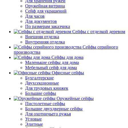
Для хранения ружей
Оружейная витрина
Сейф для украшений
Для часов
Для документов
По размерам заказчика
Сейфы с отделкой деревом
Внешняя отделка
Внутренняя отделка
Сейфы серийного
производства
Сейфы для дома
Маленькие сейфы для дома
Мебельный сейф для дома
Офисные сейфы
Бухгалтерские
Двухсекционные
Для трудовых книжек
Большие сейфы
Оружейные сейфы
Пистолетные сейфы
Большие двухдверные сейфы
Для охотничьего ружья
Угловые
Элитные