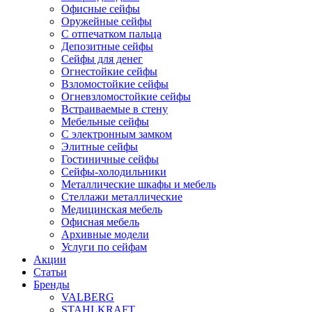
Офисные сейфы
Оружейные сейфы
С отпечатком пальца
Депозитные сейфы
Сейфы для денег
Огнестойкие сейфы
Взломостойкие сейфы
Огневзломостойкие сейфы
Встраиваемые в стену
Мебельные сейфы
С электронным замком
Элитные сейфы
Гостиничные сейфы
Сейфы-холодильники
Металлические шкафы и мебель
Стеллажи металлические
Медицинская мебель
Офисная мебель
Архивные модели
Услуги по сейфам
Акции
Статьи
Бренды
VALBERG
STAHLKRAFT