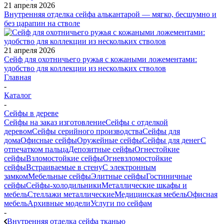
21 апреля 2026
Внутренняя отделка сейфа алькантарой — мягко, бесшумно и
без царапин на стволе
21 апреля 2026
Сейф для охотничьего ружья с кожаными ложементами:
удобство для коллекции из нескольких стволов
Главная
-
Каталог
-
Сейфы в дереве
Сейфы на заказ изготовление
Сейфы с отделкой
деревом
Сейфы серийного производства
Сейфы для
дома
Офисные сейфы
Оружейные сейфы
Сейфы для денег
С
отпечатком пальца
Депозитные сейфы
Огнестойкие
сейфы
Взломостойкие сейфы
Огневзломостойкие
сейфы
Встраиваемые в стену
С электронным
замком
Мебельные сейфы
Элитные сейфы
Гостиничные
сейфы
Сейфы-холодильники
Металлические шкафы и
мебель
Стеллажи металлические
Медицинская мебель
Офисная
мебель
Архивные модели
Услуги по сейфам
-
Внутренняя отделка сейфа тканью