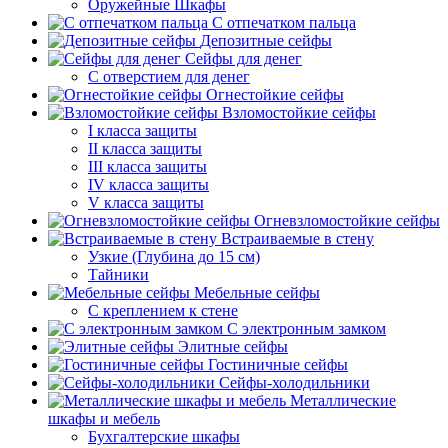
Оружейные Шкафы
С отпечатком пальца
Депозитные сейфы
Сейфы для денег
С отверстием для денег
Огнестойкие сейфы
Взломостойкие сейфы
I класса защиты
II класса защиты
III класса защиты
IV класса защиты
V класса защиты
Огневзломостойкие сейфы
Встраиваемые в стену
Узкие (Глубина до 15 см)
Тайники
Мебельные сейфы
С креплением к стене
С электронным замком
Элитные сейфы
Гостиничные сейфы
Сейфы-холодильники
Металлические
шкафы и мебель
Бухгалтерские шкафы