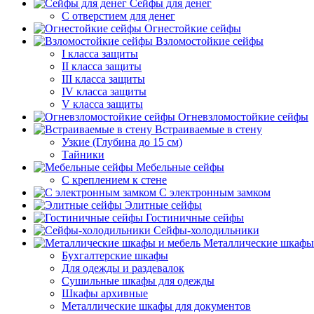
Сейфы для денег
С отверстием для денег
Огнестойкие сейфы
Взломостойкие сейфы
I класса защиты
II класса защиты
III класса защиты
IV класса защиты
V класса защиты
Огневзломостойкие сейфы
Встраиваемые в стену
Узкие (Глубина до 15 см)
Тайники
Мебельные сейфы
С креплением к стене
С электронным замком
Элитные сейфы
Гостиничные сейфы
Сейфы-холодильники
Металлические шкафы
Бухгалтерские шкафы
Для одежды и раздевалок
Сушильные шкафы для одежды
Шкафы архивные
Металлические шкафы для документов