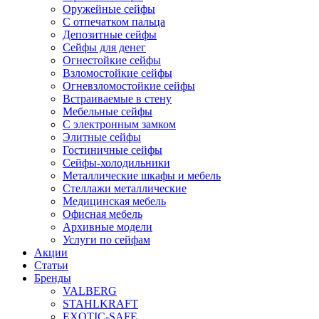
Оружейные сейфы
С отпечатком пальца
Депозитные сейфы
Сейфы для денег
Огнестойкие сейфы
Взломостойкие сейфы
Огневзломостойкие сейфы
Встраиваемые в стену
Мебельные сейфы
С электронным замком
Элитные сейфы
Гостиничные сейфы
Сейфы-холодильники
Металлические шкафы и мебель
Стеллажи металлические
Медицинская мебель
Офисная мебель
Архивные модели
Услуги по сейфам
Акции
Статьи
Бренды
VALBERG
STAHLKRAFT
EXOTIC-SAFE