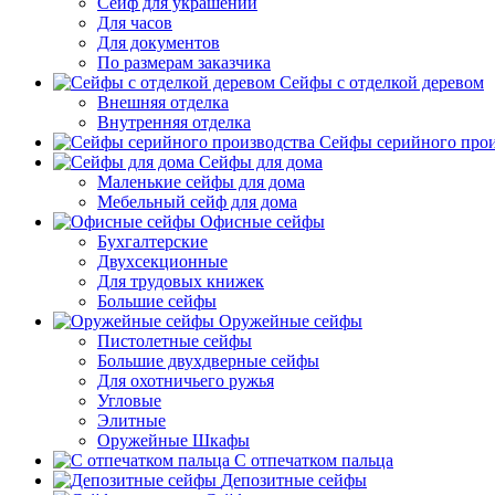
Сейф для украшений
Для часов
Для документов
По размерам заказчика
Сейфы с отделкой деревом
Внешняя отделка
Внутренняя отделка
Сейфы серийного прои
Сейфы для дома
Маленькие сейфы для дома
Мебельный сейф для дома
Офисные сейфы
Бухгалтерские
Двухсекционные
Для трудовых книжек
Большие сейфы
Оружейные сейфы
Пистолетные сейфы
Большие двухдверные сейфы
Для охотничьего ружья
Угловые
Элитные
Оружейные Шкафы
С отпечатком пальца
Депозитные сейфы