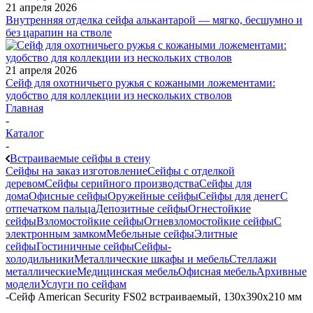
21 апреля 2026
Внутренняя отделка сейфа алькантарой — мягко, бесшумно и
без царапин на стволе
21 апреля 2026
Сейф для охотничьего ружья с кожаными ложементами:
удобство для коллекции из нескольких стволов
Главная
-
Каталог
-
Встраиваемые сейфы в стену
Сейфы на заказ изготовление
Сейфы с отделкой
деревом
Сейфы серийного производства
Сейфы для
дома
Офисные сейфы
Оружейные сейфы
Сейфы для денег
С
отпечатком пальца
Депозитные сейфы
Огнестойкие
сейфы
Взломостойкие сейфы
Огневзломостойкие сейфы
С
электронным замком
Мебельные сейфы
Элитные
сейфы
Гостиничные сейфы
Сейфы-
холодильники
Металлические шкафы и мебель
Стеллажи
металлические
Медицинская мебель
Офисная мебель
Архивные
модели
Услуги по сейфам
-
Сейф American Security FS02 встраиваемый, 130x390x210 мм