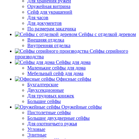
Для хранения ружей
Оружейная витрина
Сейф для украшений
Для часов
Для документов
По размерам заказчика
Сейфы с отделкой деревом
Внешняя отделка
Внутренняя отделка
Сейфы серийного
производства
Сейфы для дома
Маленькие сейфы для дома
Мебельный сейф для дома
Офисные сейфы
Бухгалтерские
Двухсекционные
Для трудовых книжек
Большие сейфы
Оружейные сейфы
Пистолетные сейфы
Большие двухдверные сейфы
Для охотничьего ружья
Угловые
Элитные