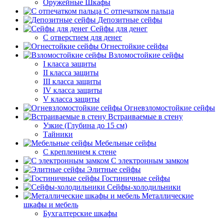
Оружейные Шкафы
С отпечатком пальца
Депозитные сейфы
Сейфы для денег
С отверстием для денег
Огнестойкие сейфы
Взломостойкие сейфы
I класса защиты
II класса защиты
III класса защиты
IV класса защиты
V класса защиты
Огневзломостойкие сейфы
Встраиваемые в стену
Узкие (Глубина до 15 см)
Тайники
Мебельные сейфы
С креплением к стене
С электронным замком
Элитные сейфы
Гостиничные сейфы
Сейфы-холодильники
Металлические
шкафы и мебель
Бухгалтерские шкафы