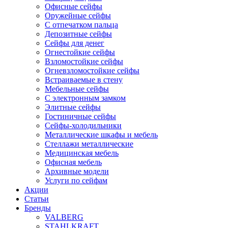
Офисные сейфы
Оружейные сейфы
С отпечатком пальца
Депозитные сейфы
Сейфы для денег
Огнестойкие сейфы
Взломостойкие сейфы
Огневзломостойкие сейфы
Встраиваемые в стену
Мебельные сейфы
С электронным замком
Элитные сейфы
Гостиничные сейфы
Сейфы-холодильники
Металлические шкафы и мебель
Стеллажи металлические
Медицинская мебель
Офисная мебель
Архивные модели
Услуги по сейфам
Акции
Статьи
Бренды
VALBERG
STAHLKRAFT