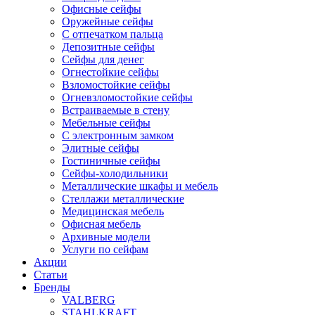
Офисные сейфы
Оружейные сейфы
С отпечатком пальца
Депозитные сейфы
Сейфы для денег
Огнестойкие сейфы
Взломостойкие сейфы
Огневзломостойкие сейфы
Встраиваемые в стену
Мебельные сейфы
С электронным замком
Элитные сейфы
Гостиничные сейфы
Сейфы-холодильники
Металлические шкафы и мебель
Стеллажи металлические
Медицинская мебель
Офисная мебель
Архивные модели
Услуги по сейфам
Акции
Статьи
Бренды
VALBERG
STAHLKRAFT