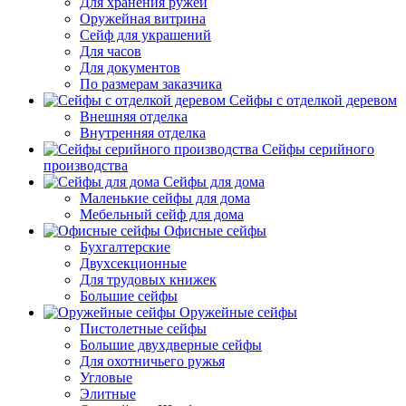
Для хранения ружей
Оружейная витрина
Сейф для украшений
Для часов
Для документов
По размерам заказчика
Сейфы с отделкой деревом
Внешняя отделка
Внутренняя отделка
Сейфы серийного
производства
Сейфы для дома
Маленькие сейфы для дома
Мебельный сейф для дома
Офисные сейфы
Бухгалтерские
Двухсекционные
Для трудовых книжек
Большие сейфы
Оружейные сейфы
Пистолетные сейфы
Большие двухдверные сейфы
Для охотничьего ружья
Угловые
Элитные