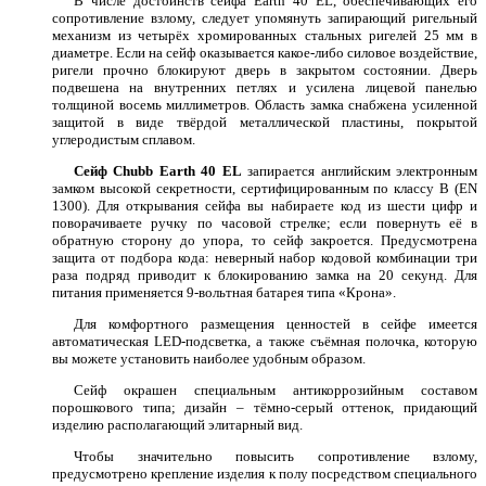
В числе достоинств сейфа Earth 40 EL, обеспечивающих его
сопротивление взлому, следует упомянуть запирающий ригельный
механизм из четырёх хромированных стальных ригелей 25 мм в
диаметре. Если на сейф оказывается какое-либо силовое воздействие,
ригели прочно блокируют дверь в закрытом состоянии. Дверь
подвешена на внутренних петлях и усилена лицевой панелью
толщиной восемь миллиметров. Область замка снабжена усиленной
защитой в виде твёрдой металлической пластины, покрытой
углеродистым сплавом.
Сейф Chubb Earth 40 EL
запирается английским электронным
замком высокой секретности, сертифицированным по классу В (EN
1300). Для открывания сейфа вы набираете код из шести цифр и
поворачиваете ручку по часовой стрелке; если повернуть её в
обратную сторону до упора, то сейф закроется. Предусмотрена
защита от подбора кода: неверный набор кодовой комбинации три
раза подряд приводит к блокированию замка на 20 секунд. Для
питания применяется 9-вольтная батарея типа «Крона».
Для комфортного размещения ценностей в сейфе имеется
автоматическая LED-подсветка, а также съёмная полочка, которую
вы можете установить наиболее удобным образом.
Сейф окрашен специальным антикоррозийным составом
порошкового типа; дизайн – тёмно-серый оттенок, придающий
изделию располагающий элитарный вид.
Чтобы значительно повысить сопротивление взлому,
предусмотрено крепление изделия к полу посредством специального