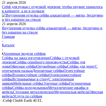
21 апреля 2026
Сейф для ружья с отделкой деревом: чтобы оружие хранилось
в кабинете, а не в подвале
21 апреля 2026
Внутренняя отделка сейфа алькантарой — мягко, бесшумно и
без царапин на стволе
Главная
-
Каталог
-
Архивные модели сейфов
Сейфы на заказ изготовление
Сейфы с отделкой
деревом
Сейфы серийного производства
Сейфы для
дома
Офисные сейфы
Оружейные сейфы
Сейфы для денег
С
отпечатком пальца
Депозитные сейфы
Огнестойкие
сейфы
Взломостойкие сейфы
Огневзломостойкие
сейфы
Встраиваемые в стену
С электронным
замком
Мебельные сейфы
Элитные сейфы
Гостиничные
сейфы
Сейфы-холодильники
Металлические шкафы и
мебель
Стеллажи металлические
Медицинская мебель
Офисная
мебель
Услуги по сейфам
-
Сейф Chubb Earth 40 EL