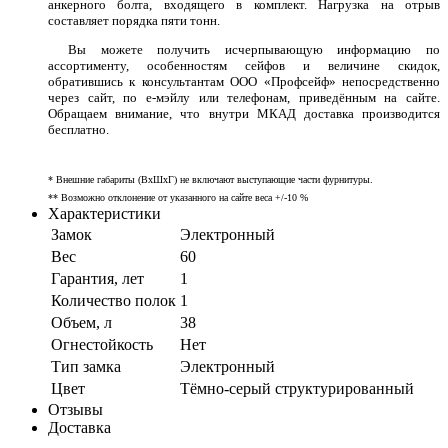
анкерного болта, входящего в комплект. Нагрузка на отрыв
составляет порядка пяти тонн.
Вы можете получить исчерпывающую информацию по
ассортименту, особенностям сейфов и величине скидок,
обратившись к консультантам ООО «Профсейф» непосредственно
через сайт, по е-мэйлу или телефонам, приведённым на сайте.
Обращаем внимание, что внутри МКАД доставка производится
бесплатно.
* Внешние габариты (ВхШхГ) не включают выступающие части фурнитуры.
** Возможно отклонение от указанного на сайте веса +/-10 %
Характеристики
Замок
Электронный
Вес
60
Гарантия, лет
1
Количество полок
1
Объем, л
38
Огнестойкость
Нет
Тип замка
Электронный
Цвет
Тёмно-серый структурированный
Отзывы
Доставка