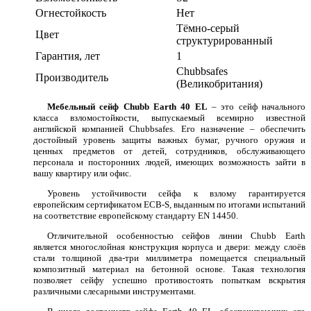
Огнестойкость
Нет
Тёмно-серый
Цвет
структурированный
Гарантия, лет
1
Chubbsafes
Производитель
(Великобритания)
Мебельный сейф Chubb Earth 40 EL
– это сейф начального
класса взломостойкости, выпускаемый всемирно известной
английской компанией Chubbsafes. Его назначение – обеспечить
достойный уровень защиты важных бумаг, ручного оружия и
ценных предметов от детей, сотрудников, обслуживающего
персонала и посторонних людей, имеющих возможность зайти в
вашу квартиру или офис.
Уровень устойчивости сейфа к взлому гарантируется
европейским сертификатом ECB-S, выданным по итогами испытаний
на соответствие европейскому стандарту EN 14450.
Отличительной особенностью сейфов линии Chubb Earth
является многослойная конструкция корпуса и двери: между слоёв
стали толщиной два-три миллиметра помещается специальный
композитный материал на бетонной основе. Такая технология
позволяет сейфу успешно противостоять попыткам вскрытия
различными слесарными инструментами.