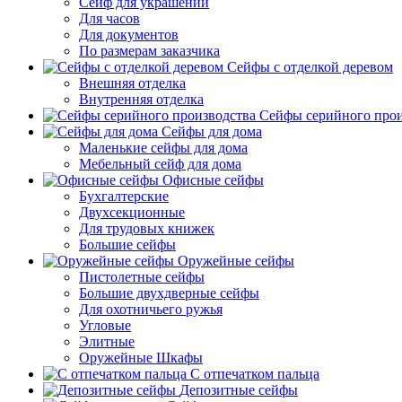
Сейф для украшений
Для часов
Для документов
По размерам заказчика
Сейфы с отделкой деревом
Внешняя отделка
Внутренняя отделка
Сейфы серийного прои
Сейфы для дома
Маленькие сейфы для дома
Мебельный сейф для дома
Офисные сейфы
Бухгалтерские
Двухсекционные
Для трудовых книжек
Большие сейфы
Оружейные сейфы
Пистолетные сейфы
Большие двухдверные сейфы
Для охотничьего ружья
Угловые
Элитные
Оружейные Шкафы
С отпечатком пальца
Депозитные сейфы