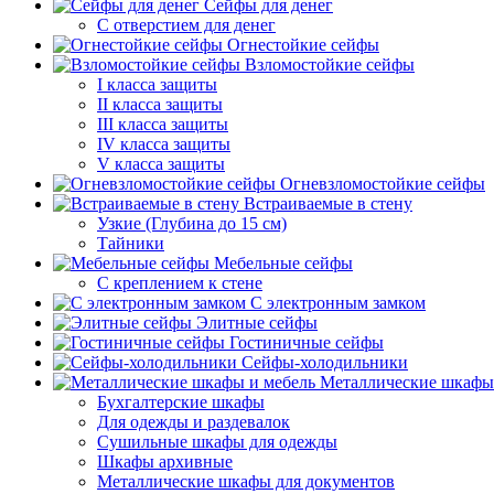
Сейфы для денег
С отверстием для денег
Огнестойкие сейфы
Взломостойкие сейфы
I класса защиты
II класса защиты
III класса защиты
IV класса защиты
V класса защиты
Огневзломостойкие сейфы
Встраиваемые в стену
Узкие (Глубина до 15 см)
Тайники
Мебельные сейфы
С креплением к стене
С электронным замком
Элитные сейфы
Гостиничные сейфы
Сейфы-холодильники
Металлические шкафы
Бухгалтерские шкафы
Для одежды и раздевалок
Сушильные шкафы для одежды
Шкафы архивные
Металлические шкафы для документов