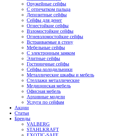
Оружейные сейфы
С отпечатком пальца
Депозитные сейфы
Сейфы для денег
Огнестойкие сейфы
Взломостойкие сейфы
Огневзломостойкие сейфы
Встраиваемые в стену
Мебельные сейфы
С электронным замком
Элитные сейфы
Гостиничные сейфы
Сейфы-холодильники
Металлические шкафы и мебель
Стеллажи металлические
Медицинская мебель
Офисная мебель
Архивные модели
Услуги по сейфам
Акции
Статьи
Бренды
VALBERG
STAHLKRAFT
EXOTIC-SAFE