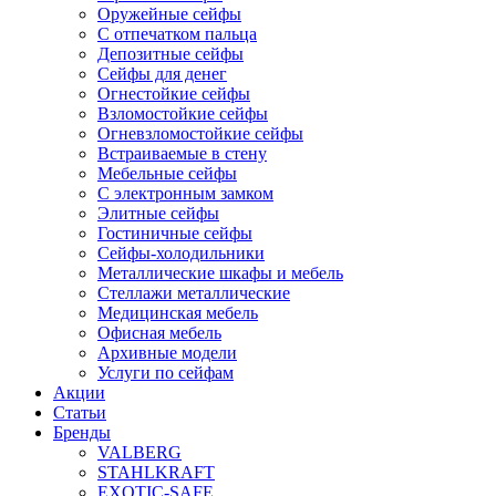
Оружейные сейфы
С отпечатком пальца
Депозитные сейфы
Сейфы для денег
Огнестойкие сейфы
Взломостойкие сейфы
Огневзломостойкие сейфы
Встраиваемые в стену
Мебельные сейфы
С электронным замком
Элитные сейфы
Гостиничные сейфы
Сейфы-холодильники
Металлические шкафы и мебель
Стеллажи металлические
Медицинская мебель
Офисная мебель
Архивные модели
Услуги по сейфам
Акции
Статьи
Бренды
VALBERG
STAHLKRAFT
EXOTIC-SAFE