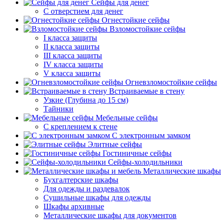
Сейфы для денег
С отверстием для денег
Огнестойкие сейфы
Взломостойкие сейфы
I класса защиты
II класса защиты
III класса защиты
IV класса защиты
V класса защиты
Огневзломостойкие сейфы
Встраиваемые в стену
Узкие (Глубина до 15 см)
Тайники
Мебельные сейфы
С креплением к стене
С электронным замком
Элитные сейфы
Гостиничные сейфы
Сейфы-холодильники
Металлические шкафы
Бухгалтерские шкафы
Для одежды и раздевалок
Сушильные шкафы для одежды
Шкафы архивные
Металлические шкафы для документов