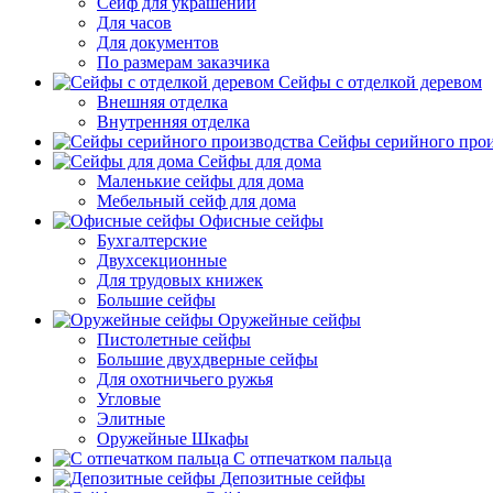
Сейф для украшений
Для часов
Для документов
По размерам заказчика
Сейфы с отделкой деревом
Внешняя отделка
Внутренняя отделка
Сейфы серийного прои
Сейфы для дома
Маленькие сейфы для дома
Мебельный сейф для дома
Офисные сейфы
Бухгалтерские
Двухсекционные
Для трудовых книжек
Большие сейфы
Оружейные сейфы
Пистолетные сейфы
Большие двухдверные сейфы
Для охотничьего ружья
Угловые
Элитные
Оружейные Шкафы
С отпечатком пальца
Депозитные сейфы