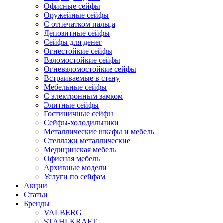
Офисные сейфы
Оружейные сейфы
С отпечатком пальца
Депозитные сейфы
Сейфы для денег
Огнестойкие сейфы
Взломостойкие сейфы
Огневзломостойкие сейфы
Встраиваемые в стену
Мебельные сейфы
С электронным замком
Элитные сейфы
Гостиничные сейфы
Сейфы-холодильники
Металлические шкафы и мебель
Стеллажи металлические
Медицинская мебель
Офисная мебель
Архивные модели
Услуги по сейфам
Акции
Статьи
Бренды
VALBERG
STAHLKRAFT