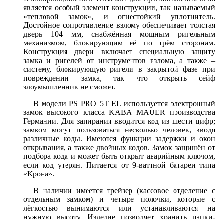
является особый элемент конструкции, так называемый
«тепловой замок», и огнестойкий уплотнитель.
Достойное сопротивление взлому обеспечивает толстая
дверь 104 мм, снабжённая мощным ригельным
механизмом, блокирующим её по трём сторонам.
Конструкция двери включает специальную защиту
замка и ригелей от инструментов взлома, а также –
систему, блокирующую ригели в закрытой фазе при
повреждении замка, так что открыть сейф
злоумышленник не сможет.
В модели PS PRO 5T EL используется электронный
замок высокого класса KABA MAUER производства
Германии. Для запирания вводится код из шести цифр;
замком могут пользоваться несколько человек, вводя
различные коды. Имеются функции задержки и окон
открывания, а также двойных кодов. Замок защищён от
подбора кода и может быть открыт аварийным ключом,
если код утерян. Питается от 9-ваттной батареи типа
«Крона».
В наличии имеется трейзер (кассовое отделение с
отдельным замком) и четыре полочки, которые с
лёгкостью вынимаются или устанавливаются на
нужную высоту. Изделие позволяет хранить папки-