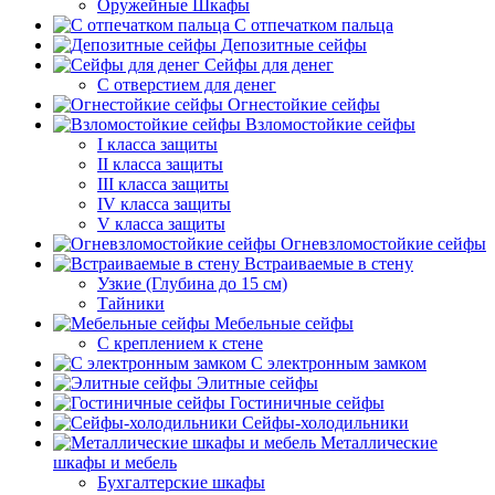
Оружейные Шкафы
С отпечатком пальца
Депозитные сейфы
Сейфы для денег
С отверстием для денег
Огнестойкие сейфы
Взломостойкие сейфы
I класса защиты
II класса защиты
III класса защиты
IV класса защиты
V класса защиты
Огневзломостойкие сейфы
Встраиваемые в стену
Узкие (Глубина до 15 см)
Тайники
Мебельные сейфы
С креплением к стене
С электронным замком
Элитные сейфы
Гостиничные сейфы
Сейфы-холодильники
Металлические
шкафы и мебель
Бухгалтерские шкафы