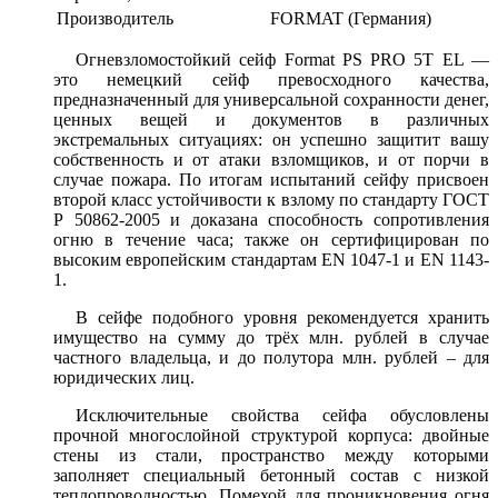
Производитель
FORMAT (Германия)
Огневзломостойкий сейф Format PS PRO 5T EL —
это немецкий сейф превосходного качества,
предназначенный для универсальной сохранности денег,
ценных вещей и документов в различных
экстремальных ситуациях: он успешно защитит вашу
собственность и от атаки взломщиков, и от порчи в
случае пожара. По итогам испытаний сейфу присвоен
второй класс устойчивости к взлому по стандарту ГОСТ
Р 50862-2005 и доказана способность сопротивления
огню в течение часа; также он сертифицирован по
высоким европейским стандартам EN 1047-1 и EN 1143-
1.
В сейфе подобного уровня рекомендуется хранить
имущество на сумму до трёх млн. рублей в случае
частного владельца, и до полутора млн. рублей – для
юридических лиц.
Исключительные свойства сейфа обусловлены
прочной многослойной структурой корпуса: двойные
стены из стали, пространство между которыми
заполняет специальный бетонный состав с низкой
теплопроводностью. Помехой для проникновения огня