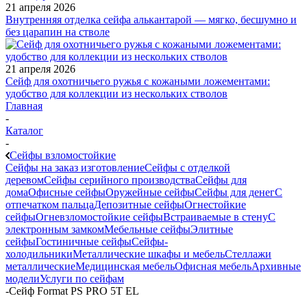
21 апреля 2026
Внутренняя отделка сейфа алькантарой — мягко, бесшумно и
без царапин на стволе
21 апреля 2026
Сейф для охотничьего ружья с кожаными ложементами:
удобство для коллекции из нескольких стволов
Главная
-
Каталог
-
Сейфы взломостойкие
Сейфы на заказ изготовление
Сейфы с отделкой
деревом
Сейфы серийного производства
Сейфы для
дома
Офисные сейфы
Оружейные сейфы
Сейфы для денег
С
отпечатком пальца
Депозитные сейфы
Огнестойкие
сейфы
Огневзломостойкие сейфы
Встраиваемые в стену
С
электронным замком
Мебельные сейфы
Элитные
сейфы
Гостиничные сейфы
Сейфы-
холодильники
Металлические шкафы и мебель
Стеллажи
металлические
Медицинская мебель
Офисная мебель
Архивные
модели
Услуги по сейфам
-
Сейф Format PS PRO 5Т EL