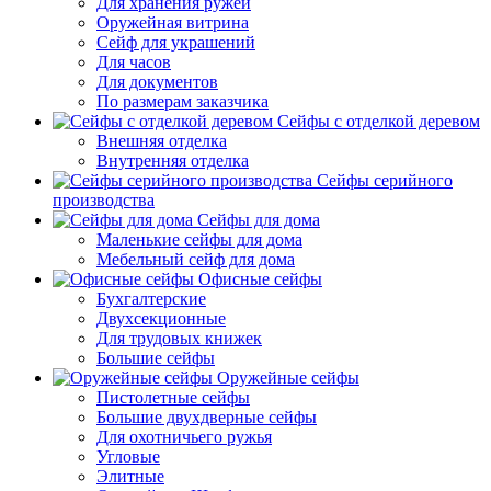
Для хранения ружей
Оружейная витрина
Сейф для украшений
Для часов
Для документов
По размерам заказчика
Сейфы с отделкой деревом
Внешняя отделка
Внутренняя отделка
Сейфы серийного
производства
Сейфы для дома
Маленькие сейфы для дома
Мебельный сейф для дома
Офисные сейфы
Бухгалтерские
Двухсекционные
Для трудовых книжек
Большие сейфы
Оружейные сейфы
Пистолетные сейфы
Большие двухдверные сейфы
Для охотничьего ружья
Угловые
Элитные