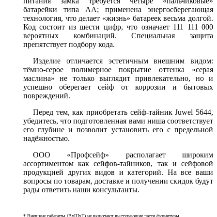
питания замка требуется четыре «пальчиковые»
батарейки типа AA; применена энергосберегающая
технология, что делает «жизнь» батареек весьма долгой.
Код состоит из шести цифр, что означает 111 111 000
вероятных комбинаций. Специальная защита
препятствует подбору кода.
Изделие отличается эстетичным внешним видом:
тёмно-серое полимерное покрытие оттенка «серая
маслина» не только выглядит привлекательно, но и
успешно оберегает сейф от коррозии и бытовых
повреждений.
Перед тем, как приобретать сейф-тайник Juwel 5644,
убедитесь, что подготовленная вами ниша соответствует
его глубине и позволит установить его с предельной
надёжностью.
ООО «Профсейф» располагает широким
ассортиментом как сейфов-тайников, так и сейфовой
продукцией других видов и категорий. На все ваши
вопросы по товарам, доставке и получении скидок будут
рады ответить наши консультанты.
* Внешние габариты (ВхШхГ) не включают выступающие части фурнитуры.