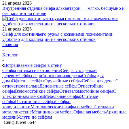
21 апреля 2026
Внутренняя отделка сейфа алькантарой — мягко, бесшумно и
без царапин на стволе
21 апреля 2026
Сейф для охотничьего ружья с кожаными ложементами:
удобство для коллекции из нескольких стволов
Главная
-
Каталог
-
Встраиваемые сейфы в стену
Сейфы на заказ изготовление
Сейфы с отделкой
деревом
Сейфы серийного производства
Сейфы для
дома
Офисные сейфы
Оружейные сейфы
Сейфы для денег
С
отпечатком пальца
Депозитные сейфы
Огнестойкие
сейфы
Взломостойкие сейфы
Огневзломостойкие сейфы
С
электронным замком
Мебельные сейфы
Элитные
сейфы
Гостиничные сейфы
Сейфы-
холодильники
Металлические шкафы и мебель
Стеллажи
металлические
Медицинская мебель
Офисная мебель
Архивные
модели
Услуги по сейфам
-
Сейф Juwel 5644