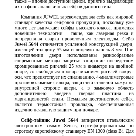
также – вполне доступной ценой, приятно выделяющей
их на фоне аналогичных сейфов данного типа.
Компания JUWEL зарекомендовала себя как мировой
стандарт качества сейфовой продукции, поскольку уже
много лет выпускает сейфы высокого класса, применяя
новейшие технологии – такие, как лазерная резка и
непрерывная сварка проволочным электродом. Сейф
Juwel 5644
отличается усиленной конструкцией двери,
имеющей толщину 55 мм и лицевую панель 8 мм. При
изготовлении двери использованы разнообразные
современные методы защиты: запирание посредством
хромированных ригелей 25 мм в диаметре на двойной
опоре, со свободным проворачиванием ригелей вокруг
оси, что препятствует их спиливанию, 4-миллиметровые
противовзломные фальцы, защитный стальной кожух на
внутренней стороне двери, а в замковую область
дополнительно введена твёрдая пластина из
марганцовистой стали. Немалым достоинством сейфа
является термостойкая прокладка, обеспечивающая
изделию начальную защиту при пожаре.
Сейф-тайник Juwel 5644
запирается итальянским
электронным замком Sercas, сертифицированным по
строгому европейскому стандарту EN 1300 (class B). Для