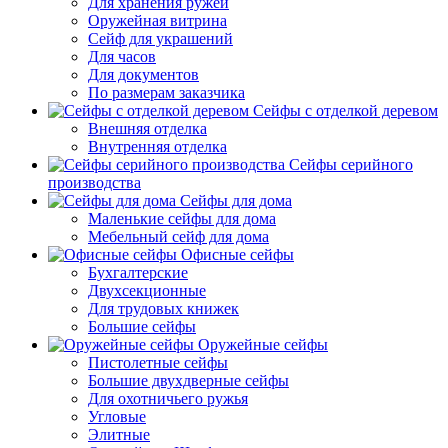
Для хранения ружей
Оружейная витрина
Сейф для украшений
Для часов
Для документов
По размерам заказчика
Сейфы с отделкой деревом
Внешняя отделка
Внутренняя отделка
Сейфы серийного
производства
Сейфы для дома
Маленькие сейфы для дома
Мебельный сейф для дома
Офисные сейфы
Бухгалтерские
Двухсекционные
Для трудовых книжек
Большие сейфы
Оружейные сейфы
Пистолетные сейфы
Большие двухдверные сейфы
Для охотничьего ружья
Угловые
Элитные