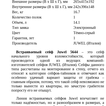
Внешние размеры (В х Ш х Г), мм
265x415x192
Внутренние размеры (В х Ш х Г), мм
242x396x148
Вес, кг
16.7
Количество полок
1
Объем, л
14.1
Тип замка
Электронный
Цвет
Тёмно-серый
Гарантия, лет
1
Производитель
JUWEL (Италия)
Встраиваевый сейф Juwel 5644
– это сейф
начального уровня взломостойкости, который
производится одной из ведущих компаний-
изготовителей сейфов JUWEL (Италия). Сейфы данного
типа рассчитаны на монтирование в стену, отчего их
относят к категории сейфов-тайников и отмечают как
особенно удачный вариант защиты от грабежа –
главным образом, потому, что такой сейф невозможно не
только вынести из квартиры, но зачастую грабители
попросту его не отыщут.
Линия встраиваемых сейфов Juwel впечатляет не
только надёжностью, но и разнообразием в размерах, а