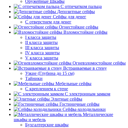
Оружейные Шкафы
С отпечатком пальца
Депозитные сейфы
Сейфы для денег
С отверстием для денег
Огнестойкие сейфы
Взломостойкие сейфы
I класса защиты
II класса защиты
III класса защиты
IV класса защиты
V класса защиты
Огневзломостойкие сейфы
Встраиваемые в стену
Узкие (Глубина до 15 см)
Тайники
Мебельные сейфы
С креплением к стене
С электронным замком
Элитные сейфы
Гостиничные сейфы
Сейфы-холодильники
Металлические
шкафы и мебель
Бухгалтерские шкафы