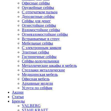
Офисные сейфы
Оружейные сейфы
С отпечатком пальца
Депозитные сейфы
Сейфы для денег
Огнестойкие сейфы
Взломостойкие сейфы
Огневзломостойкие сейфы
Встраиваемые в стену
Мебельные сейфы
С электронным замком
Элитные сейфы
Гостиничные сейфы
Сейфы-холодильники
Металлические шкафы и мебель
Стеллажи металлические
Медицинская мебель
Офисная мебель
Архивные модели
Услуги по сейфам
Акции
Статьи
Бренды
VALBERG
STAHLKRAFT