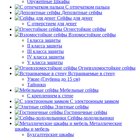
Оружейные Шкафы
С отпечатком пальца
Депозитные сейфы
Сейфы для денег
С отверстием для денег
Огнестойкие сейфы
Взломостойкие сейфы
I класса защиты
II класса защиты
III класса защиты
IV класса защиты
V класса защиты
Огневзломостойкие сейфы
Встраиваемые в стену
Узкие (Глубина до 15 см)
Тайники
Мебельные сейфы
С креплением к стене
С электронным замком
Элитные сейфы
Гостиничные сейфы
Сейфы-холодильники
Металлические
шкафы и мебель
Бухгалтерские шкафы