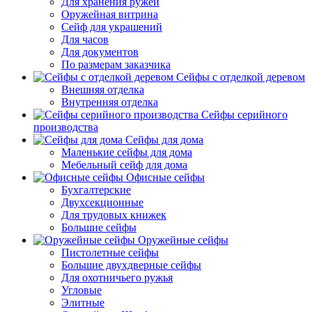
Для хранения ружей
Оружейная витрина
Сейф для украшений
Для часов
Для документов
По размерам заказчика
Сейфы с отделкой деревом
Внешняя отделка
Внутренняя отделка
Сейфы серийного
производства
Сейфы для дома
Маленькие сейфы для дома
Мебельный сейф для дома
Офисные сейфы
Бухгалтерские
Двухсекционные
Для трудовых книжек
Большие сейфы
Оружейные сейфы
Пистолетные сейфы
Большие двухдверные сейфы
Для охотничьего ружья
Угловые
Элитные