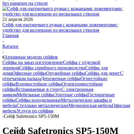
без царапин на стволе
21 апреля 2026
Сейф для охотничьего ружья с кожаными ложементами:
удобство для коллекции из нескольких стволов
Главная
-
Каталог
-
Архивные модели сейфов
Сейфы на заказ изготовление
Сейфы с отделкой
деревом
Сейфы серийного производства
Сейфы для
дома
Офисные сейфы
Оружейные сейфы
Сейфы для денег
С
отпечатком пальца
Депозитные сейфы
Огнестойкие
сейфы
Взломостойкие сейфы
Огневзломостойкие
сейфы
Встраиваемые в стену
С электронным
замком
Мебельные сейфы
Элитные сейфы
Гостиничные
сейфы
Сейфы-холодильники
Металлические шкафы и
мебель
Стеллажи металлические
Медицинская мебель
Офисная
мебель
Услуги по сейфам
-
Сейф Safetronics SP5-150M
Сейф Safetronics SP5-150M