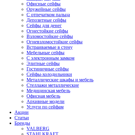
Офисные сейфы
Оружейные сейфы
С отпечатком пальца
Депозитные сейфы
Сейфы для денег
Огнестойкие сейфы
Взломостойкие сейфы
Огневзломостойкие сейфы
Встраиваемые в стену
Мебельные сейфы
С электронным замком
Элитные сейфы
Гостиничные сейфы
Сейфы-холодильники
Металлические шкафы и мебель
Стеллажи металлические
Медицинская мебель
Офисная мебель
Архивные модели
Услуги по сейфам
Акции
Статьи
Бренды
VALBERG
STAHLKRAFT