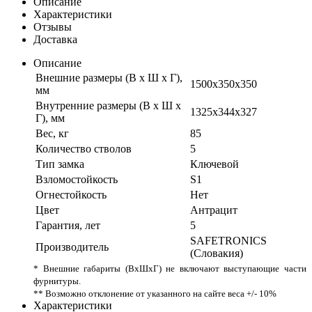
Описание
Характеристики
Отзывы
Доставка
Описание
Внешние размеры (В х Ш х Г),
1500х350х350
мм
Внутренние размеры (В х Ш х
1325х344х327
Г), мм
Вес, кг
85
Количество стволов
5
Тип замка
Ключевой
Взломостойкость
S1
Огнестойкость
Нет
Цвет
Антрацит
Гарантия, лет
5
SAFETRONICS
Производитель
(Словакия)
* Внешние габариты (ВхШхГ) не включают выступающие части
фурнитуры.
** Возможно отклонение от указанного на сайте веса +/- 10%
Характеристики