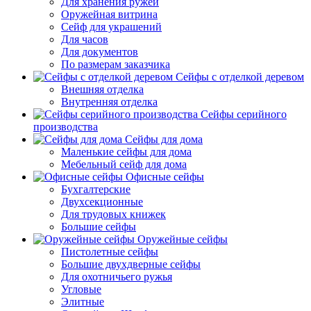
Для хранения ружей
Оружейная витрина
Сейф для украшений
Для часов
Для документов
По размерам заказчика
Сейфы с отделкой деревом
Внешняя отделка
Внутренняя отделка
Сейфы серийного
производства
Сейфы для дома
Маленькие сейфы для дома
Мебельный сейф для дома
Офисные сейфы
Бухгалтерские
Двухсекционные
Для трудовых книжек
Большие сейфы
Оружейные сейфы
Пистолетные сейфы
Большие двухдверные сейфы
Для охотничьего ружья
Угловые
Элитные