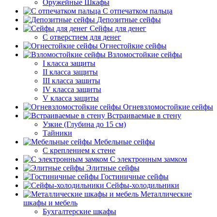
Оружейные Шкафы
С отпечатком пальца
Депозитные сейфы
Сейфы для денег
С отверстием для денег
Огнестойкие сейфы
Взломостойкие сейфы
I класса защиты
II класса защиты
III класса защиты
IV класса защиты
V класса защиты
Огневзломостойкие сейфы
Встраиваемые в стену
Узкие (Глубина до 15 см)
Тайники
Мебельные сейфы
С креплением к стене
С электронным замком
Элитные сейфы
Гостиничные сейфы
Сейфы-холодильники
Металлические
шкафы и мебель
Бухгалтерские шкафы