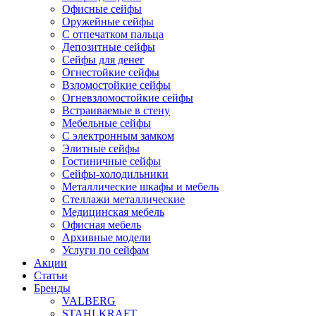
Офисные сейфы
Оружейные сейфы
С отпечатком пальца
Депозитные сейфы
Сейфы для денег
Огнестойкие сейфы
Взломостойкие сейфы
Огневзломостойкие сейфы
Встраиваемые в стену
Мебельные сейфы
С электронным замком
Элитные сейфы
Гостиничные сейфы
Сейфы-холодильники
Металлические шкафы и мебель
Стеллажи металлические
Медицинская мебель
Офисная мебель
Архивные модели
Услуги по сейфам
Акции
Статьи
Бренды
VALBERG
STAHLKRAFT