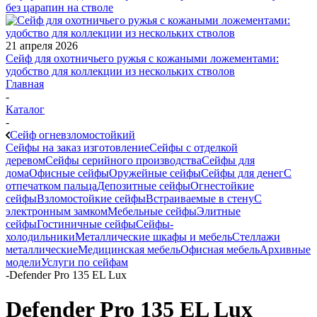
без царапин на стволе
21 апреля 2026
Сейф для охотничьего ружья с кожаными ложементами:
удобство для коллекции из нескольких стволов
Главная
-
Каталог
-
Сейф огневзломостойкий
Сейфы на заказ изготовление
Сейфы с отделкой
деревом
Сейфы серийного производства
Сейфы для
дома
Офисные сейфы
Оружейные сейфы
Сейфы для денег
С
отпечатком пальца
Депозитные сейфы
Огнестойкие
сейфы
Взломостойкие сейфы
Встраиваемые в стену
С
электронным замком
Мебельные сейфы
Элитные
сейфы
Гостиничные сейфы
Сейфы-
холодильники
Металлические шкафы и мебель
Стеллажи
металлические
Медицинская мебель
Офисная мебель
Архивные
модели
Услуги по сейфам
-
Defender Pro 135 EL Lux
Defender Pro 135 EL Lux