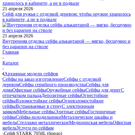
21 апреля 2026
Сейф для ружья с отделкой деревом: чтобы оружие хранилось
в кабинете, а не в подвале
21 апреля 2026
Внутренняя отделка сейфа алькантарой — мягко, бесшумно и
без царапин на стволе
Главная
-
Каталог
-
Архивные модели сейфов
Сейфы на заказ изготовление
Сейфы с отделкой
деревом
Сейфы серийного производства
Сейфы для
дома
Офисные сейфы
Оружейные сейфы
Сейфы для денег
С
отпечатком пальца
Депозитные сейфы
Огнестойкие
сейфы
Взломостойкие сейфы
Огневзломостойкие
сейфы
Встраиваемые в стену
С электронным
замком
Мебельные сейфы
Элитные сейфы
Гостиничные
сейфы
Сейфы-холодильники
Металлические шкафы и
мебель
Стеллажи металлические
Медицинская мебель
Офисная
мебель
Услуги по сейфам
-
Сейф STARK 7050L (бордо)