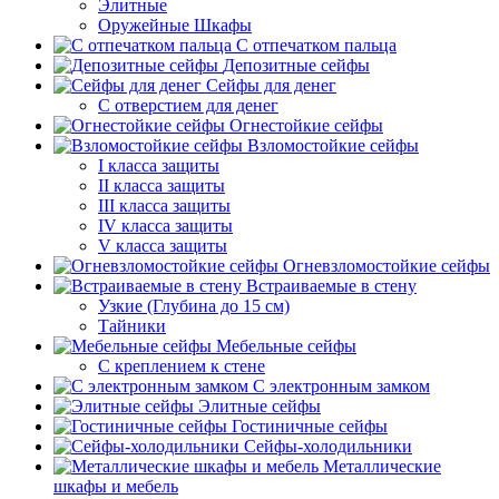
Элитные
Оружейные Шкафы
С отпечатком пальца
Депозитные сейфы
Сейфы для денег
С отверстием для денег
Огнестойкие сейфы
Взломостойкие сейфы
I класса защиты
II класса защиты
III класса защиты
IV класса защиты
V класса защиты
Огневзломостойкие сейфы
Встраиваемые в стену
Узкие (Глубина до 15 см)
Тайники
Мебельные сейфы
С креплением к стене
С электронным замком
Элитные сейфы
Гостиничные сейфы
Сейфы-холодильники
Металлические
шкафы и мебель