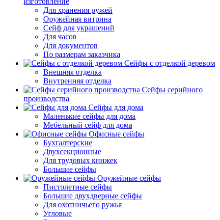
изготовление
Для хранения ружей
Оружейная витрина
Сейф для украшений
Для часов
Для документов
По размерам заказчика
Сейфы с отделкой деревом
Внешняя отделка
Внутренняя отделка
Сейфы серийного
производства
Сейфы для дома
Маленькие сейфы для дома
Мебельный сейф для дома
Офисные сейфы
Бухгалтерские
Двухсекционные
Для трудовых книжек
Большие сейфы
Оружейные сейфы
Пистолетные сейфы
Большие двухдверные сейфы
Для охотничьего ружья
Угловые