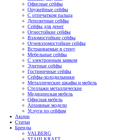
Офисные сейфы
Оружейные сейфы
С отпечатком пальца
Депозитные сейфы
Сейфы для денег
Огнестойкие сейфы
Взломостойкие сейфы
Огневзломостойкие сейфы
Встраиваемые в стену
Мебельные сейфы
С электронным замком
Элитные сейфы
Гостиничные сейфы
Сейфы-холодильники
Металлические шкафы и мебель
Стеллажи металлические
Медицинская мебель
Офисная мебель
Архивные модели
Услуги по сейфам
Акции
Статьи
Бренды
VALBERG
STAHLKRAFT