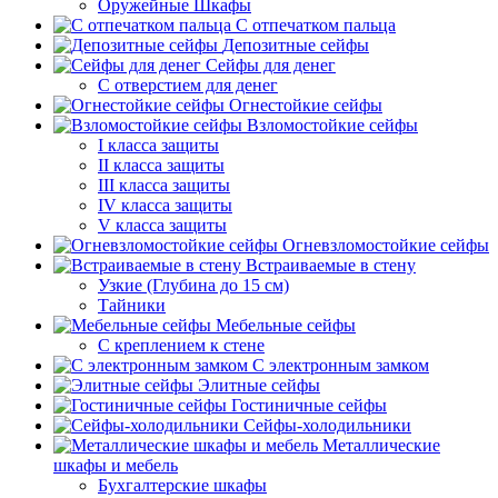
Оружейные Шкафы
С отпечатком пальца
Депозитные сейфы
Сейфы для денег
С отверстием для денег
Огнестойкие сейфы
Взломостойкие сейфы
I класса защиты
II класса защиты
III класса защиты
IV класса защиты
V класса защиты
Огневзломостойкие сейфы
Встраиваемые в стену
Узкие (Глубина до 15 см)
Тайники
Мебельные сейфы
С креплением к стене
С электронным замком
Элитные сейфы
Гостиничные сейфы
Сейфы-холодильники
Металлические
шкафы и мебель
Бухгалтерские шкафы