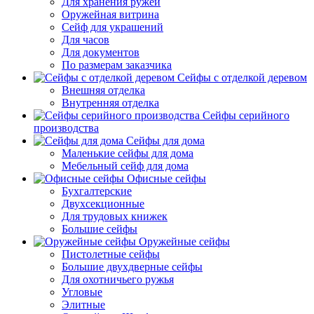
Для хранения ружей
Оружейная витрина
Сейф для украшений
Для часов
Для документов
По размерам заказчика
Сейфы с отделкой деревом
Внешняя отделка
Внутренняя отделка
Сейфы серийного
производства
Сейфы для дома
Маленькие сейфы для дома
Мебельный сейф для дома
Офисные сейфы
Бухгалтерские
Двухсекционные
Для трудовых книжек
Большие сейфы
Оружейные сейфы
Пистолетные сейфы
Большие двухдверные сейфы
Для охотничьего ружья
Угловые
Элитные