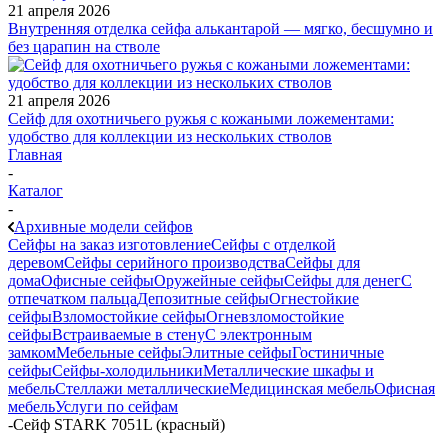
21 апреля 2026
Внутренняя отделка сейфа алькантарой — мягко, бесшумно и
без царапин на стволе
21 апреля 2026
Сейф для охотничьего ружья с кожаными ложементами:
удобство для коллекции из нескольких стволов
Главная
-
Каталог
-
Архивные модели сейфов
Сейфы на заказ изготовление
Сейфы с отделкой
деревом
Сейфы серийного производства
Сейфы для
дома
Офисные сейфы
Оружейные сейфы
Сейфы для денег
С
отпечатком пальца
Депозитные сейфы
Огнестойкие
сейфы
Взломостойкие сейфы
Огневзломостойкие
сейфы
Встраиваемые в стену
С электронным
замком
Мебельные сейфы
Элитные сейфы
Гостиничные
сейфы
Сейфы-холодильники
Металлические шкафы и
мебель
Стеллажи металлические
Медицинская мебель
Офисная
мебель
Услуги по сейфам
-
Сейф STARK 7051L (красный)