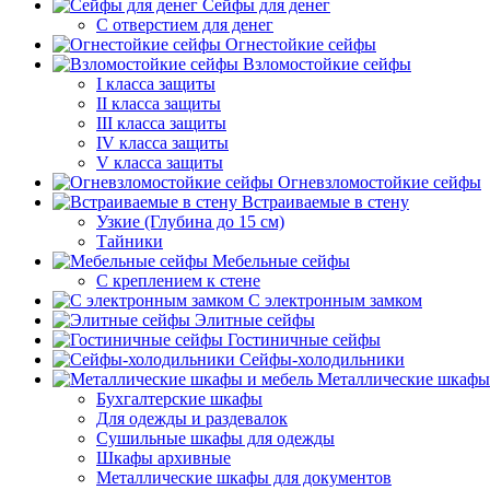
Сейфы для денег
С отверстием для денег
Огнестойкие сейфы
Взломостойкие сейфы
I класса защиты
II класса защиты
III класса защиты
IV класса защиты
V класса защиты
Огневзломостойкие сейфы
Встраиваемые в стену
Узкие (Глубина до 15 см)
Тайники
Мебельные сейфы
С креплением к стене
С электронным замком
Элитные сейфы
Гостиничные сейфы
Сейфы-холодильники
Металлические шкафы
Бухгалтерские шкафы
Для одежды и раздевалок
Сушильные шкафы для одежды
Шкафы архивные
Металлические шкафы для документов