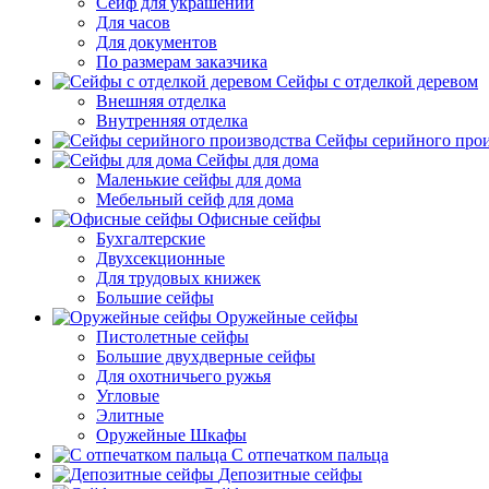
Сейф для украшений
Для часов
Для документов
По размерам заказчика
Сейфы с отделкой деревом
Внешняя отделка
Внутренняя отделка
Сейфы серийного прои
Сейфы для дома
Маленькие сейфы для дома
Мебельный сейф для дома
Офисные сейфы
Бухгалтерские
Двухсекционные
Для трудовых книжек
Большие сейфы
Оружейные сейфы
Пистолетные сейфы
Большие двухдверные сейфы
Для охотничьего ружья
Угловые
Элитные
Оружейные Шкафы
С отпечатком пальца
Депозитные сейфы