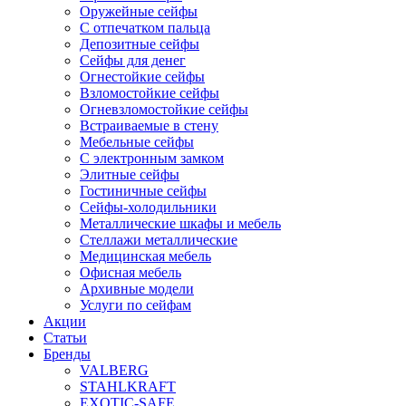
Оружейные сейфы
С отпечатком пальца
Депозитные сейфы
Сейфы для денег
Огнестойкие сейфы
Взломостойкие сейфы
Огневзломостойкие сейфы
Встраиваемые в стену
Мебельные сейфы
С электронным замком
Элитные сейфы
Гостиничные сейфы
Сейфы-холодильники
Металлические шкафы и мебель
Стеллажи металлические
Медицинская мебель
Офисная мебель
Архивные модели
Услуги по сейфам
Акции
Статьи
Бренды
VALBERG
STAHLKRAFT
EXOTIC-SAFE