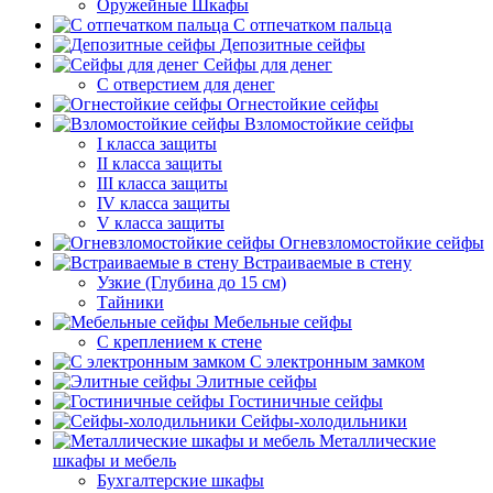
Оружейные Шкафы
С отпечатком пальца
Депозитные сейфы
Сейфы для денег
С отверстием для денег
Огнестойкие сейфы
Взломостойкие сейфы
I класса защиты
II класса защиты
III класса защиты
IV класса защиты
V класса защиты
Огневзломостойкие сейфы
Встраиваемые в стену
Узкие (Глубина до 15 см)
Тайники
Мебельные сейфы
С креплением к стене
С электронным замком
Элитные сейфы
Гостиничные сейфы
Сейфы-холодильники
Металлические
шкафы и мебель
Бухгалтерские шкафы