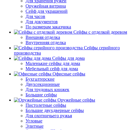
Для хранения ружей
Оружейная витрина
Сейф для украшений
Для часов
Для документов
По размерам заказчика
Сейфы с отделкой деревом
Внешняя отделка
Внутренняя отделка
Сейфы серийного
производства
Сейфы для дома
Маленькие сейфы для дома
Мебельный сейф для дома
Офисные сейфы
Бухгалтерские
Двухсекционные
Для трудовых книжек
Большие сейфы
Оружейные сейфы
Пистолетные сейфы
Большие двухдверные сейфы
Для охотничьего ружья
Угловые
Элитные