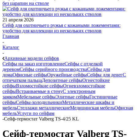
без царапин на стволе
21 апреля 2026
Сейф для охотничьего ружья с кожаными ложементами:
удобство для коллекции из нескольких стволов
Главная
-
Каталог
-
Архивные модели сейфов
Сейфы на заказ изготовление
Сейфы с отделкой
деревом
Сейфы серийного производства
Сейфы для
дома
Офисные сейфы
Оружейные сейфы
Сейфы для денег
С
отпечатком пальца
Депозитные сейфы
Огнестойкие
сейфы
Взломостойкие сейфы
Огневзломостойкие
сейфы
Встраиваемые в стену
С электронным
замком
Мебельные сейфы
Элитные сейфы
Гостиничные
сейфы
Сейфы-холодильники
Металлические шкафы и
мебель
Стеллажи металлические
Медицинская мебель
Офисная
мебель
Услуги по сейфам
-
Сейф-термостат Valberg TS-4/25 KL
Сейф-термостат Valberg TS-