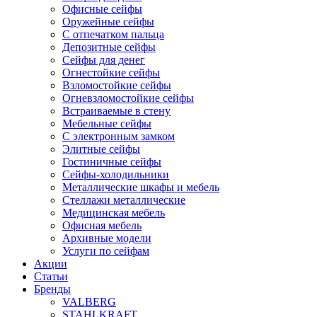
Офисные сейфы
Оружейные сейфы
С отпечатком пальца
Депозитные сейфы
Сейфы для денег
Огнестойкие сейфы
Взломостойкие сейфы
Огневзломостойкие сейфы
Встраиваемые в стену
Мебельные сейфы
С электронным замком
Элитные сейфы
Гостиничные сейфы
Сейфы-холодильники
Металлические шкафы и мебель
Стеллажи металлические
Медицинская мебель
Офисная мебель
Архивные модели
Услуги по сейфам
Акции
Статьи
Бренды
VALBERG
STAHLKRAFT