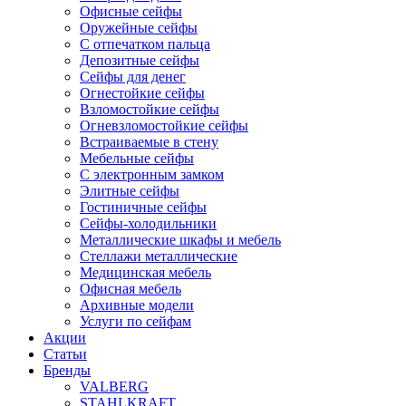
Офисные сейфы
Оружейные сейфы
С отпечатком пальца
Депозитные сейфы
Сейфы для денег
Огнестойкие сейфы
Взломостойкие сейфы
Огневзломостойкие сейфы
Встраиваемые в стену
Мебельные сейфы
С электронным замком
Элитные сейфы
Гостиничные сейфы
Сейфы-холодильники
Металлические шкафы и мебель
Стеллажи металлические
Медицинская мебель
Офисная мебель
Архивные модели
Услуги по сейфам
Акции
Статьи
Бренды
VALBERG
STAHLKRAFT