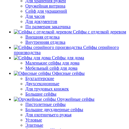
Для хранения ружей
Оружейная витрина
Сейф для украшений
Для часов
Для документов
По размерам заказчика
Сейфы с отделкой деревом
Внешняя отделка
Внутренняя отделка
Сейфы серийного
производства
Сейфы для дома
Маленькие сейфы для дома
Мебельный сейф для дома
Офисные сейфы
Бухгалтерские
Двухсекционные
Для трудовых книжек
Большие сейфы
Оружейные сейфы
Пистолетные сейфы
Большие двухдверные сейфы
Для охотничьего ружья
Угловые
Элитные