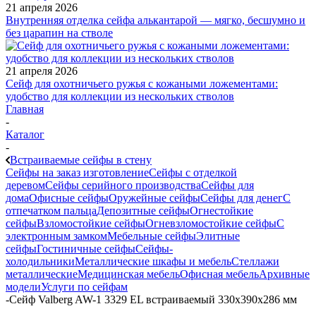
21 апреля 2026
Внутренняя отделка сейфа алькантарой — мягко, бесшумно и
без царапин на стволе
21 апреля 2026
Сейф для охотничьего ружья с кожаными ложементами:
удобство для коллекции из нескольких стволов
Главная
-
Каталог
-
Встраиваемые сейфы в стену
Сейфы на заказ изготовление
Сейфы с отделкой
деревом
Сейфы серийного производства
Сейфы для
дома
Офисные сейфы
Оружейные сейфы
Сейфы для денег
С
отпечатком пальца
Депозитные сейфы
Огнестойкие
сейфы
Взломостойкие сейфы
Огневзломостойкие сейфы
С
электронным замком
Мебельные сейфы
Элитные
сейфы
Гостиничные сейфы
Сейфы-
холодильники
Металлические шкафы и мебель
Стеллажи
металлические
Медицинская мебель
Офисная мебель
Архивные
модели
Услуги по сейфам
-
Сейф Valberg AW-1 3329 EL встраиваемый 330x390x286 мм