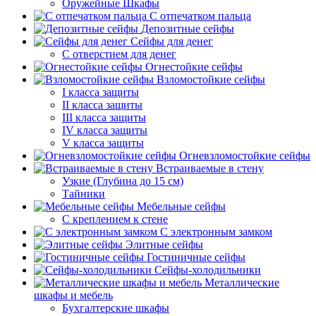
Оружейные Шкафы
С отпечатком пальца
Депозитные сейфы
Сейфы для денег
С отверстием для денег
Огнестойкие сейфы
Взломостойкие сейфы
I класса защиты
II класса защиты
III класса защиты
IV класса защиты
V класса защиты
Огневзломостойкие сейфы
Встраиваемые в стену
Узкие (Глубина до 15 см)
Тайники
Мебельные сейфы
С креплением к стене
С электронным замком
Элитные сейфы
Гостиничные сейфы
Сейфы-холодильники
Металлические
шкафы и мебель
Бухгалтерские шкафы