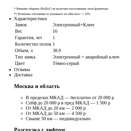
* Внешние габариты (ВхШхГ) не включают выступающие части фурнитуры.
** Возможно отклонение от указанного на сайте веса +/- 10%
Характеристики
Замок
Электронный+Ключ
Вес
16
Гарантия, лет
1
Количество полок
1
Объем, л
38.9
Тип замка
Электронный + аварийный ключ
Цвет
Тёмно-серый
Отзывы
Доставка
Москва и область
В пределах МКАД — бесплатно от 20 000 р
Сейф до 20 000 р в пред МКАД — 1 500 р
От МКАД до 20 км — 2 000 р
От МКАД до 50 км — 4 500 р
Свыше 50 км — индивидуально
Разгрузка с лифтом