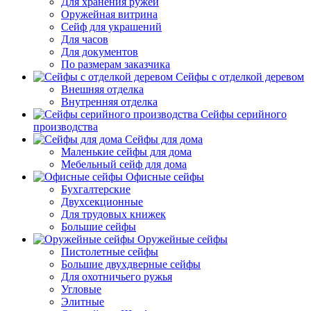
Для хранения ружей
Оружейная витрина
Сейф для украшений
Для часов
Для документов
По размерам заказчика
Сейфы с отделкой деревом
Внешняя отделка
Внутренняя отделка
Сейфы серийного
производства
Сейфы для дома
Маленькие сейфы для дома
Мебельный сейф для дома
Офисные сейфы
Бухгалтерские
Двухсекционные
Для трудовых книжек
Большие сейфы
Оружейные сейфы
Пистолетные сейфы
Большие двухдверные сейфы
Для охотничьего ружья
Угловые
Элитные