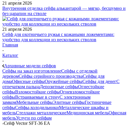
21 апреля 2026
Внутренняя отделка сейфа алькантарой — мягко, бесшумно и
без царапин на стволе
21 апреля 2026
Сейф для охотничьего ружья с кожаными ложементами:
удобство для коллекции из нескольких стволов
Главная
-
Каталог
-
Архивные модели сейфов
Сейфы на заказ изготовление
Сейфы с отделкой
деревом
Сейфы серийного производства
Сейфы для
дома
Офисные сейфы
Оружейные сейфы
Сейфы для денег
С
отпечатком пальца
Депозитные сейфы
Огнестойкие
сейфы
Взломостойкие сейфы
Огневзломостойкие
сейфы
Встраиваемые в стену
С электронным
замком
Мебельные сейфы
Элитные сейфы
Гостиничные
сейфы
Сейфы-холодильники
Металлические шкафы и
мебель
Стеллажи металлические
Медицинская мебель
Офисная
мебель
Услуги по сейфам
-
Сейф Vector SFT-36 EA