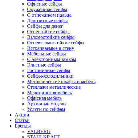
Офисные сейфы
Оружейные сейфы
С отпечатком пальца
Депозитные сейфы
Сейфы для денег
Огнестойкие сейфы
Взломостойкие сейфы
Огневзломостойкие сейфы
Встраиваемые в стену
Мебельные сейфы
С электронным замком
Элитные сейфы
Гостиничные сейфы
Сейфы-холодильники
Металлические шкафы и мебель
Стеллажи металлические
Медицинская мебель
Офисная мебель
Архивные модели
Услуги по сейфам
Акции
Статьи
Бренды
VALBERG
STAHLKRAFT