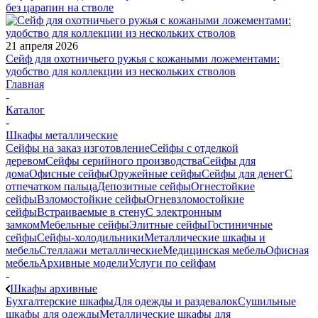
без царапин на стволе
21 апреля 2026
Сейф для охотничьего ружья с кожаными ложементами:
удобство для коллекции из нескольких стволов
Главная
-
Каталог
-
Шкафы металлические
Сейфы на заказ изготовление
Сейфы с отделкой
деревом
Сейфы серийного производства
Сейфы для
дома
Офисные сейфы
Оружейные сейфы
Сейфы для денег
С
отпечатком пальца
Депозитные сейфы
Огнестойкие
сейфы
Взломостойкие сейфы
Огневзломостойкие
сейфы
Встраиваемые в стену
С электронным
замком
Мебельные сейфы
Элитные сейфы
Гостиничные
сейфы
Сейфы-холодильники
Металлические шкафы и
мебель
Стеллажи металлические
Медицинская мебель
Офисная
мебель
Архивные модели
Услуги по сейфам
-
Шкафы архивные
Бухгалтерские шкафы
Для одежды и раздевалок
Сушильные
шкафы для одежды
Металлические шкафы для