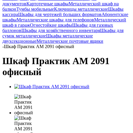
документов
Картотечные шкафы
Металлический шкаф на
балкон
Тумбы мобильные
Ключницы металлические
Шкафы
кассира
Шкафы для чертежей больших форматов
Абонентские
шкафы
Металлические шкафы для телефонов
Металлический
шкаф в гараж
Огнестойкие шкафы
Шкафы для газовых
баллонов
Шкафы для хозяйственного инвентаря
Шкафы для
сумок металлические
Шкафы металлические
двухсекционные
Металлические почтовые ящики
-
Шкаф Практик AM 2091 офисный
Шкаф Практик AM 2091
офисный