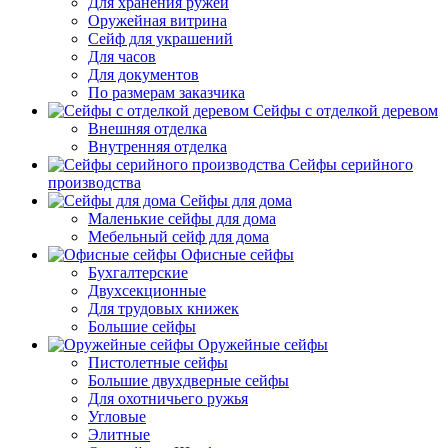
Для хранения ружей
Оружейная витрина
Сейф для украшений
Для часов
Для документов
По размерам заказчика
Сейфы с отделкой деревом
Внешняя отделка
Внутренняя отделка
Сейфы серийного
производства
Сейфы для дома
Маленькие сейфы для дома
Мебельный сейф для дома
Офисные сейфы
Бухгалтерские
Двухсекционные
Для трудовых книжек
Большие сейфы
Оружейные сейфы
Пистолетные сейфы
Большие двухдверные сейфы
Для охотничьего ружья
Угловые
Элитные