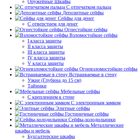
Оружейные Шкафы
С отпечатком пальца
Депозитные сейфы
Сейфы для денег
С отверстием для денег
Огнестойкие сейфы
Взломостойкие сейфы
I класса защиты
II класса защиты
III класса защиты
IV класса защиты
V класса защиты
Огневзломостойкие сейфы
Встраиваемые в стену
Узкие (Глубина до 15 см)
Тайники
Мебельные сейфы
С креплением к стене
С электронным замком
Элитные сейфы
Гостиничные сейфы
Сейфы-холодильники
Металлические
шкафы и мебель
Бухгалтерские шкафы