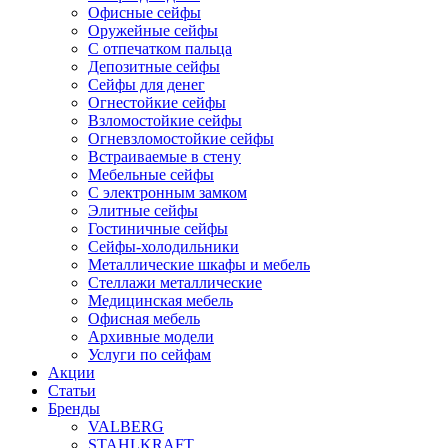
Офисные сейфы
Оружейные сейфы
С отпечатком пальца
Депозитные сейфы
Сейфы для денег
Огнестойкие сейфы
Взломостойкие сейфы
Огневзломостойкие сейфы
Встраиваемые в стену
Мебельные сейфы
С электронным замком
Элитные сейфы
Гостиничные сейфы
Сейфы-холодильники
Металлические шкафы и мебель
Стеллажи металлические
Медицинская мебель
Офисная мебель
Архивные модели
Услуги по сейфам
Акции
Статьи
Бренды
VALBERG
STAHLKRAFT