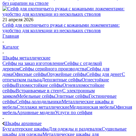
без царапин на стволе
21 апреля 2026
Сейф для охотничьего ружья с кожаными ложементами:
удобство для коллекции из нескольких стволов
Главная
-
Каталог
-
Шкафы металлические
Сейфы на заказ изготовление
Сейфы с отделкой
деревом
Сейфы серийного производства
Сейфы для
дома
Офисные сейфы
Оружейные сейфы
Сейфы для денег
С
отпечатком пальца
Депозитные сейфы
Огнестойкие
сейфы
Взломостойкие сейфы
Огневзломостойкие
сейфы
Встраиваемые в стену
С электронным
замком
Мебельные сейфы
Элитные сейфы
Гостиничные
сейфы
Сейфы-холодильники
Металлические шкафы и
мебель
Стеллажи металлические
Медицинская мебель
Офисная
мебель
Архивные модели
Услуги по сейфам
-
Шкафы архивные
Бухгалтерские шкафы
Для одежды и раздевалок
Сушильные
шкафы для одежды
Металлические шкафы для