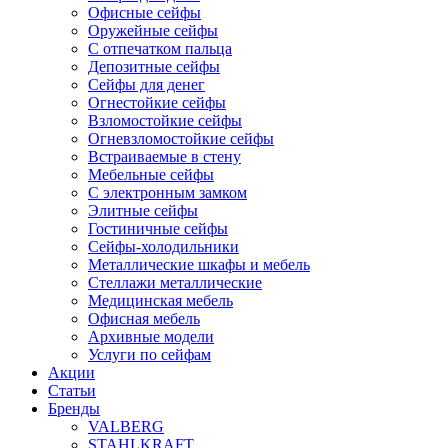
Офисные сейфы
Оружейные сейфы
С отпечатком пальца
Депозитные сейфы
Сейфы для денег
Огнестойкие сейфы
Взломостойкие сейфы
Огневзломостойкие сейфы
Встраиваемые в стену
Мебельные сейфы
С электронным замком
Элитные сейфы
Гостиничные сейфы
Сейфы-холодильники
Металлические шкафы и мебель
Стеллажи металлические
Медицинская мебель
Офисная мебель
Архивные модели
Услуги по сейфам
Акции
Статьи
Бренды
VALBERG
STAHLKRAFT