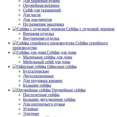
Для хранения ружей
Оружейная витрина
Сейф для украшений
Для часов
Для документов
По размерам заказчика
Сейфы с отделкой деревом
Внешняя отделка
Внутренняя отделка
Сейфы серийного
производства
Сейфы для дома
Маленькие сейфы для дома
Мебельный сейф для дома
Офисные сейфы
Бухгалтерские
Двухсекционные
Для трудовых книжек
Большие сейфы
Оружейные сейфы
Пистолетные сейфы
Большие двухдверные сейфы
Для охотничьего ружья
Угловые
Элитные