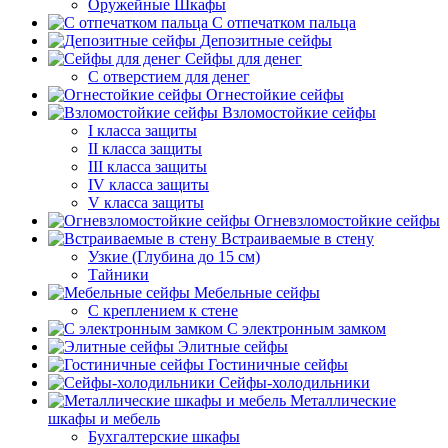
Оружейные Шкафы
С отпечатком пальца
Депозитные сейфы
Сейфы для денег
С отверстием для денег
Огнестойкие сейфы
Взломостойкие сейфы
I класса защиты
II класса защиты
III класса защиты
IV класса защиты
V класса защиты
Огневзломостойкие сейфы
Встраиваемые в стену
Узкие (Глубина до 15 см)
Тайники
Мебельные сейфы
С креплением к стене
С электронным замком
Элитные сейфы
Гостиничные сейфы
Сейфы-холодильники
Металлические
шкафы и мебель
Бухгалтерские шкафы