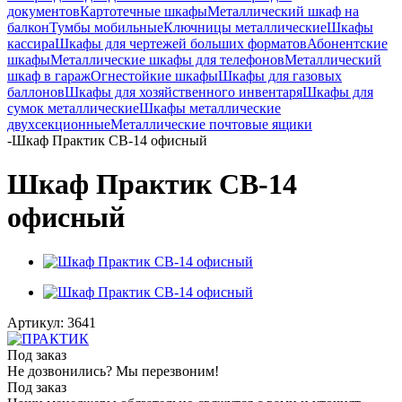
документов
Картотечные шкафы
Металлический шкаф на
балкон
Тумбы мобильные
Ключницы металлические
Шкафы
кассира
Шкафы для чертежей больших форматов
Абонентские
шкафы
Металлические шкафы для телефонов
Металлический
шкаф в гараж
Огнестойкие шкафы
Шкафы для газовых
баллонов
Шкафы для хозяйственного инвентаря
Шкафы для
сумок металлические
Шкафы металлические
двухсекционные
Металлические почтовые ящики
-
Шкаф Практик СВ-14 офисный
Шкаф Практик СВ-14
офисный
Артикул:
3641
Под заказ
Не дозвонились? Мы перезвоним!
Под заказ