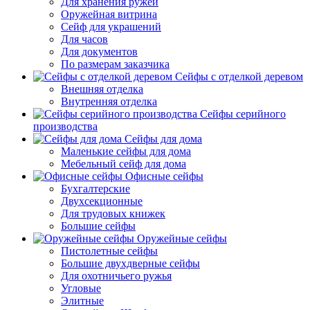
Для хранения ружей
Оружейная витрина
Сейф для украшений
Для часов
Для документов
По размерам заказчика
Сейфы с отделкой деревом
Внешняя отделка
Внутренняя отделка
Сейфы серийного
производства
Сейфы для дома
Маленькие сейфы для дома
Мебельный сейф для дома
Офисные сейфы
Бухгалтерские
Двухсекционные
Для трудовых книжек
Большие сейфы
Оружейные сейфы
Пистолетные сейфы
Большие двухдверные сейфы
Для охотничьего ружья
Угловые
Элитные