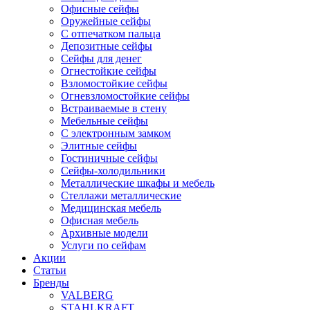
Офисные сейфы
Оружейные сейфы
С отпечатком пальца
Депозитные сейфы
Сейфы для денег
Огнестойкие сейфы
Взломостойкие сейфы
Огневзломостойкие сейфы
Встраиваемые в стену
Мебельные сейфы
С электронным замком
Элитные сейфы
Гостиничные сейфы
Сейфы-холодильники
Металлические шкафы и мебель
Стеллажи металлические
Медицинская мебель
Офисная мебель
Архивные модели
Услуги по сейфам
Акции
Статьи
Бренды
VALBERG
STAHLKRAFT