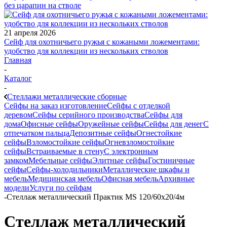
без царапин на стволе
21 апреля 2026
Сейф для охотничьего ружья с кожаными ложементами:
удобство для коллекции из нескольких стволов
Главная
-
Каталог
-
Стеллажи металлические сборные
Сейфы на заказ изготовление
Сейфы с отделкой
деревом
Сейфы серийного производства
Сейфы для
дома
Офисные сейфы
Оружейные сейфы
Сейфы для денег
С
отпечатком пальца
Депозитные сейфы
Огнестойкие
сейфы
Взломостойкие сейфы
Огневзломостойкие
сейфы
Встраиваемые в стену
С электронным
замком
Мебельные сейфы
Элитные сейфы
Гостиничные
сейфы
Сейфы-холодильники
Металлические шкафы и
мебель
Медицинская мебель
Офисная мебель
Архивные
модели
Услуги по сейфам
-
Стеллаж металлический Практик MS 120/60х20/4м
Стеллаж металлический