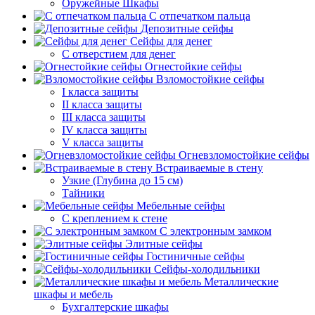
Оружейные Шкафы
С отпечатком пальца
Депозитные сейфы
Сейфы для денег
С отверстием для денег
Огнестойкие сейфы
Взломостойкие сейфы
I класса защиты
II класса защиты
III класса защиты
IV класса защиты
V класса защиты
Огневзломостойкие сейфы
Встраиваемые в стену
Узкие (Глубина до 15 см)
Тайники
Мебельные сейфы
С креплением к стене
С электронным замком
Элитные сейфы
Гостиничные сейфы
Сейфы-холодильники
Металлические
шкафы и мебель
Бухгалтерские шкафы