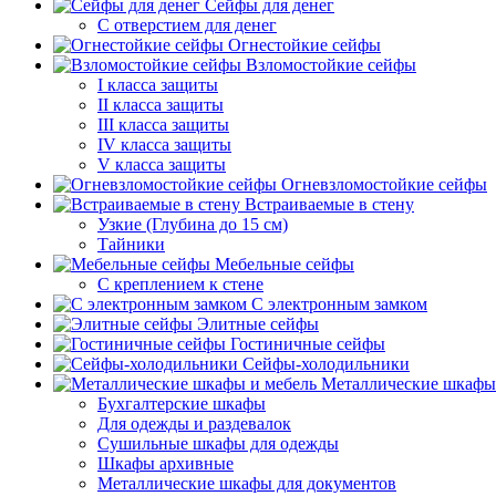
Сейфы для денег
С отверстием для денег
Огнестойкие сейфы
Взломостойкие сейфы
I класса защиты
II класса защиты
III класса защиты
IV класса защиты
V класса защиты
Огневзломостойкие сейфы
Встраиваемые в стену
Узкие (Глубина до 15 см)
Тайники
Мебельные сейфы
С креплением к стене
С электронным замком
Элитные сейфы
Гостиничные сейфы
Сейфы-холодильники
Металлические шкафы
Бухгалтерские шкафы
Для одежды и раздевалок
Сушильные шкафы для одежды
Шкафы архивные
Металлические шкафы для документов