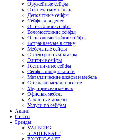
Оружейные сейфы
С отпечатком пальца
Депозитные сейфы
Сейфы для денег
Огнестойкие сейфы
Взломостойкие сейфы
Огневзломостойкие сейфы
Встраиваемые в стену
Мебельные сейфы
С электронным замком
Элитные сейфы
Гостиничные сейфы
Сейфы-холодильники
Металлические шкафы и мебель
Стеллажи металлические
Медицинская мебель
Офисная мебель
Архивные модели
Услуги по сейфам
Акции
Статьи
Бренды
VALBERG
STAHLKRAFT
EXOTIC-SAFE