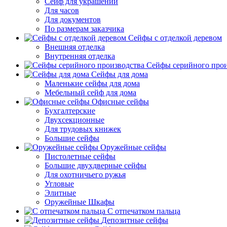
Сейф для украшений
Для часов
Для документов
По размерам заказчика
Сейфы с отделкой деревом
Внешняя отделка
Внутренняя отделка
Сейфы серийного прои
Сейфы для дома
Маленькие сейфы для дома
Мебельный сейф для дома
Офисные сейфы
Бухгалтерские
Двухсекционные
Для трудовых книжек
Большие сейфы
Оружейные сейфы
Пистолетные сейфы
Большие двухдверные сейфы
Для охотничьего ружья
Угловые
Элитные
Оружейные Шкафы
С отпечатком пальца
Депозитные сейфы