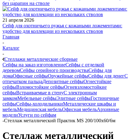
без царапин на стволе
21 апреля 2026
Сейф для охотничьего ружья с кожаными ложементами:
удобство для коллекции из нескольких стволов
Главная
-
Каталог
-
Стеллажи металлические сборные
Сейфы на заказ изготовление
Сейфы с отделкой
деревом
Сейфы серийного производства
Сейфы для
дома
Офисные сейфы
Оружейные сейфы
Сейфы для денег
С
отпечатком пальца
Депозитные сейфы
Огнестойкие
сейфы
Взломостойкие сейфы
Огневзломостойкие
сейфы
Встраиваемые в стену
С электронным
замком
Мебельные сейфы
Элитные сейфы
Гостиничные
сейфы
Сейфы-холодильники
Металлические шкафы и
мебель
Медицинская мебель
Офисная мебель
Архивные
модели
Услуги по сейфам
-
Стеллаж металлический Практик MS 200/100х60/6м
Стеллаж металлический