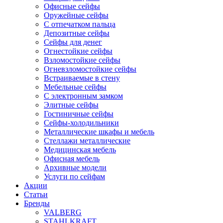
Офисные сейфы
Оружейные сейфы
С отпечатком пальца
Депозитные сейфы
Сейфы для денег
Огнестойкие сейфы
Взломостойкие сейфы
Огневзломостойкие сейфы
Встраиваемые в стену
Мебельные сейфы
С электронным замком
Элитные сейфы
Гостиничные сейфы
Сейфы-холодильники
Металлические шкафы и мебель
Стеллажи металлические
Медицинская мебель
Офисная мебель
Архивные модели
Услуги по сейфам
Акции
Статьи
Бренды
VALBERG
STAHLKRAFT