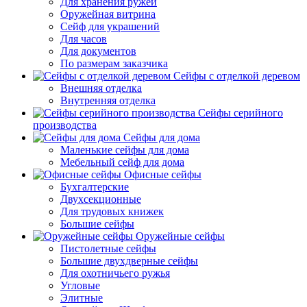
Для хранения ружей
Оружейная витрина
Сейф для украшений
Для часов
Для документов
По размерам заказчика
Сейфы с отделкой деревом
Внешняя отделка
Внутренняя отделка
Сейфы серийного
производства
Сейфы для дома
Маленькие сейфы для дома
Мебельный сейф для дома
Офисные сейфы
Бухгалтерские
Двухсекционные
Для трудовых книжек
Большие сейфы
Оружейные сейфы
Пистолетные сейфы
Большие двухдверные сейфы
Для охотничьего ружья
Угловые
Элитные