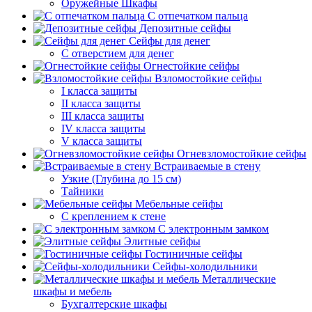
Оружейные Шкафы
С отпечатком пальца
Депозитные сейфы
Сейфы для денег
С отверстием для денег
Огнестойкие сейфы
Взломостойкие сейфы
I класса защиты
II класса защиты
III класса защиты
IV класса защиты
V класса защиты
Огневзломостойкие сейфы
Встраиваемые в стену
Узкие (Глубина до 15 см)
Тайники
Мебельные сейфы
С креплением к стене
С электронным замком
Элитные сейфы
Гостиничные сейфы
Сейфы-холодильники
Металлические
шкафы и мебель
Бухгалтерские шкафы