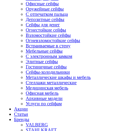
Офисные сейфы
Оружейные сейфы
С отпечатком пальца
Депозитные сейфы
Сейфы для денег
Огнестойкие сейфы
Взломостойкие сейфы
Огневзломостойкие сейфы
Встраиваемые в стену
Мебельные сейфы
С электронным замком
Элитные сейфы
Гостиничные сейфы
Сейфы-холодильники
Металлические шкафы и мебель
Стеллажи металлические
Медицинская мебель
Офисная мебель
Архивные модели
Услуги по сейфам
Акции
Статьи
Бренды
VALBERG
STAHLKRAFT