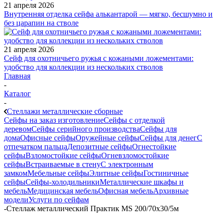
21 апреля 2026
Внутренняя отделка сейфа алькантарой — мягко, бесшумно и
без царапин на стволе
21 апреля 2026
Сейф для охотничьего ружья с кожаными ложементами:
удобство для коллекции из нескольких стволов
Главная
-
Каталог
-
Стеллажи металлические сборные
Сейфы на заказ изготовление
Сейфы с отделкой
деревом
Сейфы серийного производства
Сейфы для
дома
Офисные сейфы
Оружейные сейфы
Сейфы для денег
С
отпечатком пальца
Депозитные сейфы
Огнестойкие
сейфы
Взломостойкие сейфы
Огневзломостойкие
сейфы
Встраиваемые в стену
С электронным
замком
Мебельные сейфы
Элитные сейфы
Гостиничные
сейфы
Сейфы-холодильники
Металлические шкафы и
мебель
Медицинская мебель
Офисная мебель
Архивные
модели
Услуги по сейфам
-
Стеллаж металлический Практик MS 200/70х30/5м