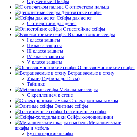
Оружейные Шкафы
С отпечатком пальца
Депозитные сейфы
Сейфы для денег
С отверстием для денег
Огнестойкие сейфы
Взломостойкие сейфы
I класса защиты
II класса защиты
III класса защиты
IV класса защиты
V класса защиты
Огневзломостойкие сейфы
Встраиваемые в стену
Узкие (Глубина до 15 см)
Тайники
Мебельные сейфы
С креплением к стене
С электронным замком
Элитные сейфы
Гостиничные сейфы
Сейфы-холодильники
Металлические
шкафы и мебель
Бухгалтерские шкафы