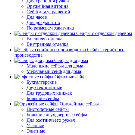
Для хранения ружей
Оружейная витрина
Сейф для украшений
Для часов
Для документов
По размерам заказчика
Сейфы с отделкой деревом
Внешняя отделка
Внутренняя отделка
Сейфы серийного
производства
Сейфы для дома
Маленькие сейфы для дома
Мебельный сейф для дома
Офисные сейфы
Бухгалтерские
Двухсекционные
Для трудовых книжек
Большие сейфы
Оружейные сейфы
Пистолетные сейфы
Большие двухдверные сейфы
Для охотничьего ружья
Угловые
Элитные