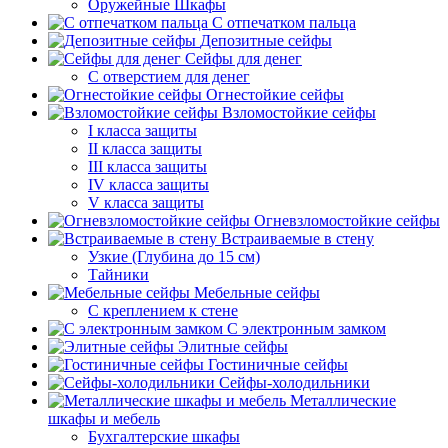
Оружейные Шкафы
С отпечатком пальца
Депозитные сейфы
Сейфы для денег
С отверстием для денег
Огнестойкие сейфы
Взломостойкие сейфы
I класса защиты
II класса защиты
III класса защиты
IV класса защиты
V класса защиты
Огневзломостойкие сейфы
Встраиваемые в стену
Узкие (Глубина до 15 см)
Тайники
Мебельные сейфы
С креплением к стене
С электронным замком
Элитные сейфы
Гостиничные сейфы
Сейфы-холодильники
Металлические
шкафы и мебель
Бухгалтерские шкафы