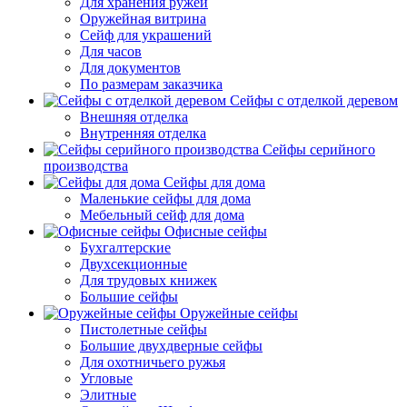
Для хранения ружей
Оружейная витрина
Сейф для украшений
Для часов
Для документов
По размерам заказчика
Сейфы с отделкой деревом
Внешняя отделка
Внутренняя отделка
Сейфы серийного
производства
Сейфы для дома
Маленькие сейфы для дома
Мебельный сейф для дома
Офисные сейфы
Бухгалтерские
Двухсекционные
Для трудовых книжек
Большие сейфы
Оружейные сейфы
Пистолетные сейфы
Большие двухдверные сейфы
Для охотничьего ружья
Угловые
Элитные