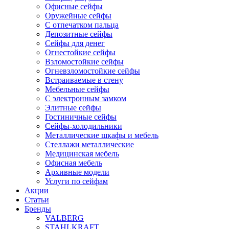
Офисные сейфы
Оружейные сейфы
С отпечатком пальца
Депозитные сейфы
Сейфы для денег
Огнестойкие сейфы
Взломостойкие сейфы
Огневзломостойкие сейфы
Встраиваемые в стену
Мебельные сейфы
С электронным замком
Элитные сейфы
Гостиничные сейфы
Сейфы-холодильники
Металлические шкафы и мебель
Стеллажи металлические
Медицинская мебель
Офисная мебель
Архивные модели
Услуги по сейфам
Акции
Статьи
Бренды
VALBERG
STAHLKRAFT