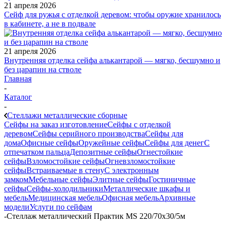
21 апреля 2026
Сейф для ружья с отделкой деревом: чтобы оружие хранилось
в кабинете, а не в подвале
21 апреля 2026
Внутренняя отделка сейфа алькантарой — мягко, бесшумно и
без царапин на стволе
Главная
-
Каталог
-
Стеллажи металлические сборные
Сейфы на заказ изготовление
Сейфы с отделкой
деревом
Сейфы серийного производства
Сейфы для
дома
Офисные сейфы
Оружейные сейфы
Сейфы для денег
С
отпечатком пальца
Депозитные сейфы
Огнестойкие
сейфы
Взломостойкие сейфы
Огневзломостойкие
сейфы
Встраиваемые в стену
С электронным
замком
Мебельные сейфы
Элитные сейфы
Гостиничные
сейфы
Сейфы-холодильники
Металлические шкафы и
мебель
Медицинская мебель
Офисная мебель
Архивные
модели
Услуги по сейфам
-
Стеллаж металлический Практик MS 220/70х30/5м