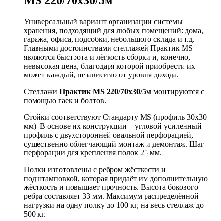
MS 220/70х30/5м
Универсальный вариант организации системы
хранения, подходящий для любых помещений: дома,
гаража, офиса, подсобки, небольшого склада и т.д.
Главными достоинствами стеллажей Практик MS
являются быстрота и лёгкость сборки и, конечно,
невысокая цена, благодаря которой приобрести их
может каждый, независимо от уровня дохода.
Стеллажи
Практик MS 220/70х30/5м
монтируются с
помощью гаек и болтов.
Стойки соответствуют Стандарту MS (профиль 30x30
мм). В основе их конструкции – угловой усиленный
профиль с двухсторонней овальной перфорацией,
существенно облегчающий монтаж и демонтаж. Шаг
перфорации для крепления полок 25 мм.
Полки изготовлены с ребром жёсткости и
подштамповкой, которая придаёт им дополнительную
жёсткость и повышает прочность. Высота бокового
ребра составляет 33 мм. Максимум распределённой
нагрузки на одну полку до 100 кг, на весь стеллаж до
500 кг.