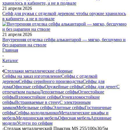
21 апреля 2026
Сейф для ружья с отделкой деревом: чтобы оружие хранилось
в кабинете, а не в подвале
21 апреля 2026
Внутренняя отделка сейфа алькантарой — мягко, бесшумно и
без царапин на стволе
Главная
-
Каталог
-
Стеллажи металлические сборные
Сейфы на заказ изготовление
Сейфы с отделкой
деревом
Сейфы серийного производства
Сейфы для
дома
Офисные сейфы
Оружейные сейфы
Сейфы для денег
С
отпечатком пальца
Депозитные сейфы
Огнестойкие
сейфы
Взломостойкие сейфы
Огневзломостойкие
сейфы
Встраиваемые в стену
С электронным
замком
Мебельные сейфы
Элитные сейфы
Гостиничные
сейфы
Сейфы-холодильники
Металлические шкафы и
мебель
Медицинская мебель
Офисная мебель
Архивные
модели
Услуги по сейфам
-
Стеллаж металлический Практик MS 255/100х30/5м