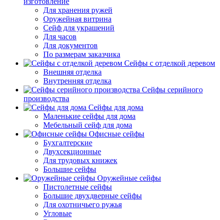
изготовление
Для хранения ружей
Оружейная витрина
Сейф для украшений
Для часов
Для документов
По размерам заказчика
Сейфы с отделкой деревом
Внешняя отделка
Внутренняя отделка
Сейфы серийного
производства
Сейфы для дома
Маленькие сейфы для дома
Мебельный сейф для дома
Офисные сейфы
Бухгалтерские
Двухсекционные
Для трудовых книжек
Большие сейфы
Оружейные сейфы
Пистолетные сейфы
Большие двухдверные сейфы
Для охотничьего ружья
Угловые