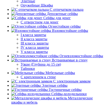
Элитные
Оружейные Шкафы
С отпечатком пальца
Депозитные сейфы
Сейфы для денег
С отверстием для денег
Огнестойкие сейфы
Взломостойкие сейфы
I класса защиты
II класса защиты
III класса защиты
IV класса защиты
V класса защиты
Огневзломостойкие сейфы
Встраиваемые в стену
Узкие (Глубина до 15 см)
Тайники
Мебельные сейфы
С креплением к стене
С электронным замком
Элитные сейфы
Гостиничные сейфы
Сейфы-холодильники
Металлические
шкафы и мебель