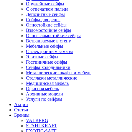
Оружейные сейфы
С отпечатком пальца
Депозитные сейфы
Сейфы для денег
Огнестойкие сейфы
Взломостойкие сейфы
Огневзломостойкие сейфы
Встраиваемые в стену
Мебельные сейфы
С электронным замком
Элитные сейфы
Гостиничные сейфы
Сейфы-холодильники
Металлические шкафы и мебель
Стеллажи металлические
Медицинская мебель
Офисная мебель
Архивные модели
Услуги по сейфам
Акции
Статьи
Бренды
VALBERG
STAHLKRAFT
EXOTIC-SAFE