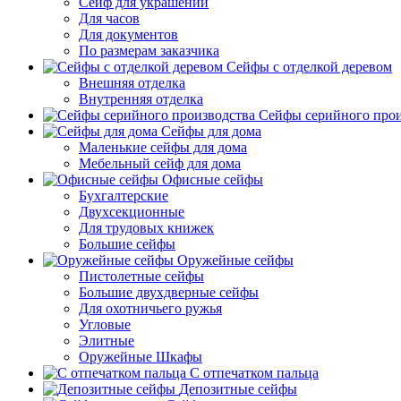
Сейф для украшений
Для часов
Для документов
По размерам заказчика
Сейфы с отделкой деревом
Внешняя отделка
Внутренняя отделка
Сейфы серийного прои
Сейфы для дома
Маленькие сейфы для дома
Мебельный сейф для дома
Офисные сейфы
Бухгалтерские
Двухсекционные
Для трудовых книжек
Большие сейфы
Оружейные сейфы
Пистолетные сейфы
Большие двухдверные сейфы
Для охотничьего ружья
Угловые
Элитные
Оружейные Шкафы
С отпечатком пальца
Депозитные сейфы