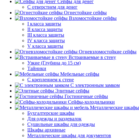
Сейфы для денег
С отверстием для денег
Огнестойкие сейфы
Взломостойкие сейфы
I класса защиты
II класса защиты
III класса защиты
IV класса защиты
V класса защиты
Огневзломостойкие сейфы
Встраиваемые в стену
Узкие (Глубина до 15 см)
Тайники
Мебельные сейфы
С креплением к стене
С электронным замком
Элитные сейфы
Гостиничные сейфы
Сейфы-холодильники
Металлические шкафы
Бухгалтерские шкафы
Для одежды и раздевалок
Сушильные шкафы для одежды
Шкафы архивные
Металлические шкафы для документов