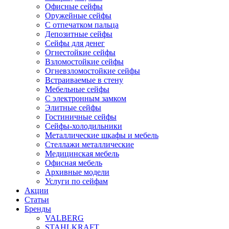
Офисные сейфы
Оружейные сейфы
С отпечатком пальца
Депозитные сейфы
Сейфы для денег
Огнестойкие сейфы
Взломостойкие сейфы
Огневзломостойкие сейфы
Встраиваемые в стену
Мебельные сейфы
С электронным замком
Элитные сейфы
Гостиничные сейфы
Сейфы-холодильники
Металлические шкафы и мебель
Стеллажи металлические
Медицинская мебель
Офисная мебель
Архивные модели
Услуги по сейфам
Акции
Статьи
Бренды
VALBERG
STAHLKRAFT