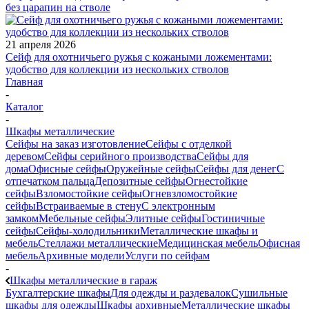
без царапин на стволе
21 апреля 2026
Сейф для охотничьего ружья с кожаными ложементами:
удобство для коллекции из нескольких стволов
Главная
-
Каталог
-
Шкафы металлические
Сейфы на заказ изготовление
Сейфы с отделкой
деревом
Сейфы серийного производства
Сейфы для
дома
Офисные сейфы
Оружейные сейфы
Сейфы для денег
С
отпечатком пальца
Депозитные сейфы
Огнестойкие
сейфы
Взломостойкие сейфы
Огневзломостойкие
сейфы
Встраиваемые в стену
С электронным
замком
Мебельные сейфы
Элитные сейфы
Гостиничные
сейфы
Сейфы-холодильники
Металлические шкафы и
мебель
Стеллажи металлические
Медицинская мебель
Офисная
мебель
Архивные модели
Услуги по сейфам
-
Шкафы металлические в гараж
Бухгалтерские шкафы
Для одежды и раздевалок
Сушильные
шкафы для одежды
Шкафы архивные
Металлические шкафы