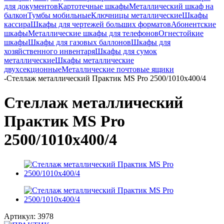
для документов
Картотечные шкафы
Металлический шкаф на
балкон
Тумбы мобильные
Ключницы металлические
Шкафы
кассира
Шкафы для чертежей больших форматов
Абонентские
шкафы
Металлические шкафы для телефонов
Огнестойкие
шкафы
Шкафы для газовых баллонов
Шкафы для
хозяйственного инвентаря
Шкафы для сумок
металлические
Шкафы металлические
двухсекционные
Металлические почтовые ящики
-
Стеллаж металлический Практик MS Pro 2500/1010x400/4
Стеллаж металлический
Практик MS Pro
2500/1010x400/4
Артикул:
3978