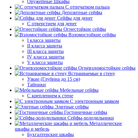
Оружейные Шкафы
С отпечатком пальца
Депозитные сейфы
Сейфы для денег
С отверстием для денег
Огнестойкие сейфы
Взломостойкие сейфы
I класса защиты
II класса защиты
III класса защиты
IV класса защиты
V класса защиты
Огневзломостойкие сейфы
Встраиваемые в стену
Узкие (Глубина до 15 см)
Тайники
Мебельные сейфы
С креплением к стене
С электронным замком
Элитные сейфы
Гостиничные сейфы
Сейфы-холодильники
Металлические
шкафы и мебель
Бухгалтерские шкафы