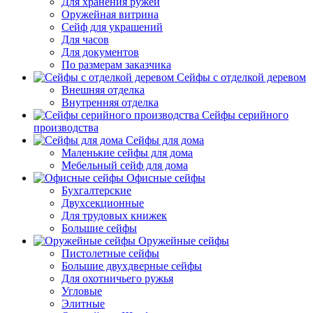
Для хранения ружей
Оружейная витрина
Сейф для украшений
Для часов
Для документов
По размерам заказчика
Сейфы с отделкой деревом
Внешняя отделка
Внутренняя отделка
Сейфы серийного
производства
Сейфы для дома
Маленькие сейфы для дома
Мебельный сейф для дома
Офисные сейфы
Бухгалтерские
Двухсекционные
Для трудовых книжек
Большие сейфы
Оружейные сейфы
Пистолетные сейфы
Большие двухдверные сейфы
Для охотничьего ружья
Угловые
Элитные