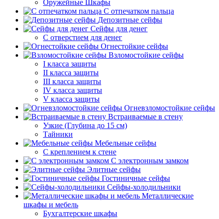
Оружейные Шкафы
С отпечатком пальца
Депозитные сейфы
Сейфы для денег
С отверстием для денег
Огнестойкие сейфы
Взломостойкие сейфы
I класса защиты
II класса защиты
III класса защиты
IV класса защиты
V класса защиты
Огневзломостойкие сейфы
Встраиваемые в стену
Узкие (Глубина до 15 см)
Тайники
Мебельные сейфы
С креплением к стене
С электронным замком
Элитные сейфы
Гостиничные сейфы
Сейфы-холодильники
Металлические
шкафы и мебель
Бухгалтерские шкафы