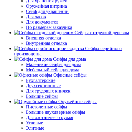
Для хранения ружей
Оружейная витрина
Сейф для украшений
Для часов
Для документов
По размерам заказчика
Сейфы с отделкой деревом
Внешняя отделка
Внутренняя отделка
Сейфы серийного
производства
Сейфы для дома
Маленькие сейфы для дома
Мебельный сейф для дома
Офисные сейфы
Бухгалтерские
Двухсекционные
Для трудовых книжек
Большие сейфы
Оружейные сейфы
Пистолетные сейфы
Большие двухдверные сейфы
Для охотничьего ружья
Угловые
Элитные