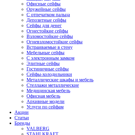
Офисные сейфы
Оружейные сейфы
С отпечатком пальца
Депозитные сейфы
Сейфы для денег
Огнестойкие сейфы
Взломостойкие сейфы
Огневзломостойкие сейфы
Встраиваемые в стену
Мебельные сейфы
С электронным замком
Элитные сейфы
Гостиничные сейфы
Сейфы-холодильники
Металлические шкафы и мебель
Стеллажи металлические
Медицинская мебель
Офисная мебель
Архивные модели
Услуги по сейфам
Акции
Статьи
Бренды
VALBERG
STAHLKRAFT