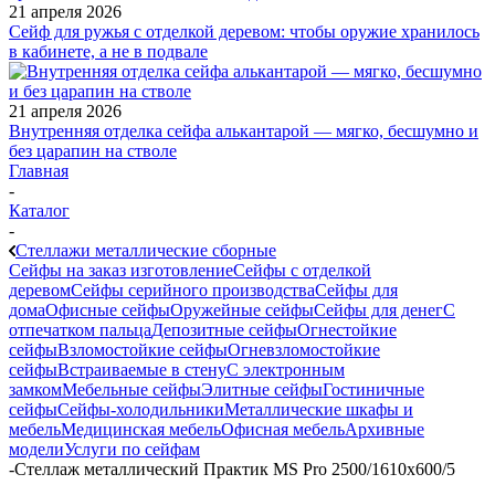
21 апреля 2026
Сейф для ружья с отделкой деревом: чтобы оружие хранилось
в кабинете, а не в подвале
21 апреля 2026
Внутренняя отделка сейфа алькантарой — мягко, бесшумно и
без царапин на стволе
Главная
-
Каталог
-
Стеллажи металлические сборные
Сейфы на заказ изготовление
Сейфы с отделкой
деревом
Сейфы серийного производства
Сейфы для
дома
Офисные сейфы
Оружейные сейфы
Сейфы для денег
С
отпечатком пальца
Депозитные сейфы
Огнестойкие
сейфы
Взломостойкие сейфы
Огневзломостойкие
сейфы
Встраиваемые в стену
С электронным
замком
Мебельные сейфы
Элитные сейфы
Гостиничные
сейфы
Сейфы-холодильники
Металлические шкафы и
мебель
Медицинская мебель
Офисная мебель
Архивные
модели
Услуги по сейфам
-
Стеллаж металлический Практик MS Pro 2500/1610x600/5